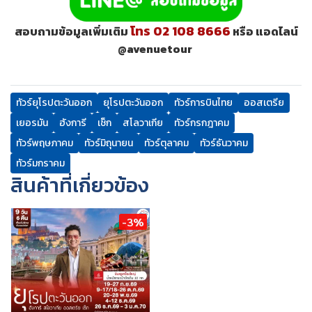
โทร 02 108 8666
สอบถามข้อมูลเพิ่มเติม
หรือ แอดไลน์
@avenuetour
ทัวร์ยุโรปตะวันออก
ยุโรปตะวันออก
ทัวร์การบินไทย
ออสเตรีย
เยอรมัน
ฮังการี
เช็ก
สโลวาเกีย
ทัวร์กรกฎาคม
ทัวร์พฤษภาคม
ทัวร์มิถุนายน
ทัวร์ตุลาคม
ทัวร์ธันวาคม
ทัวร์มกราคม
สินค้าที่เกี่ยวข้อง
-3%