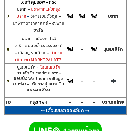
เชสกี้ คุมลอฟ - กรุง
ปราก
-
ปราสาทแห่งกรุง
7
ปราก
-
วิหารเซนต์วิตุส -
ปราก
นาฬิกาดาราศาสตร์ - สะพาน
ชาร์ล
ปราก - เมืองคาโรวี่
วารี - ชมบ่อน้ำแร่ธรรมชาติ
8
-
นูเรมเบิร์ก
- เมืองนูเรมเบิร์ก -
นำท่าน
เที่ยวชม MARKTPALATZ
นูเรมเบิร์ก -
โรเธนเบิร์ก
ย่านจัตุรัส Markt Platz -
ช้อปปิ้ง Wertheim Village
9
-
-
Outlet - เดินทางสู่ สนามบิน
แฟรงค์เฟิร์ต
10
กรุงเทพฯ
-
-
-
ประเทศไทย
เลื่อนชมรายละเอียด