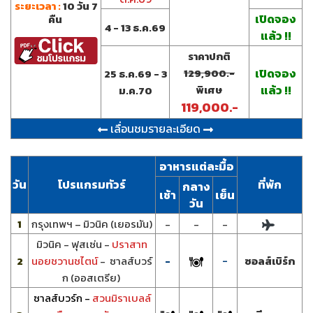
ระยะเวลา :
10 วัน 7
เปิดจอง
คืน
4 - 13 ธ.ค.69
แล้ว !!
ราคาปกติ
129,900.-
เปิดจอง
25 ธ.ค.69 - 3
พิเศษ
แล้ว !!
ม.ค.70
119,000.-
เลื่อนชมรายละเอียด
อาหารแต่ละมื้อ
วัน
โปรแกรมทัวร์
ที่พัก
กลาง
เช้า
เย็น
วัน
1
กรุงเทพฯ – มิวนิค (เยอรมัน)
-
-
-
มิวนิค - ฟุสเซ่น -
ปราสาท
-
2
นอยชวานชไตน์
- ซาลส์บวร์
-
ซอลส์เบิร์ก
ก (ออสเตรีย)
ซาลส์บวร์ก -
สวนมิราเบลล์