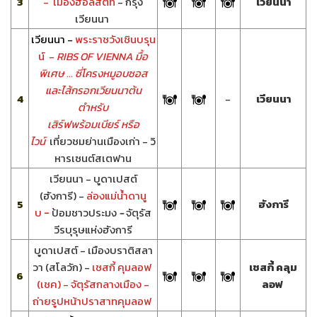
3
-
เมืองฮอลสตัท
- กรุง
เวียนนา
เวียนนา
เวียนนา -
พระราชวังเชินบรุน
น์ -
RIBS OF VIENNA มื้อ
พิเศษ ... ซี่โครงหมูอบซอส
และไส้กรอกเวียนนาต้น
4
-
เวียนนา
ตำหรับ
เสิร์ฟพร้อมเบียร์ หรือ
ไวน์
เที่ยวชมย่านเมืองเก่า - วิ
หารเซนต์สเตฟาน
เวียนนา - บูดาเปสต์
(ฮังการี) -
ล่องแม่น้ำดานู
5
ฮังการี
-
บ
ป้อมชาวประมง
-
จัตุรัส
วีรบุรุษแห่งฮังการี
บูดาเปสต์ - เมืองบราติสลา
วา (สโลวัก) -
เชสกี้ คุมลอฟ
เชสกี้ คลุม
6
(เชค) - จัตุรัสกลางเมือง -
ลอฟ
ถ่ายรูปหน้าปราสาทคุมลอฟ