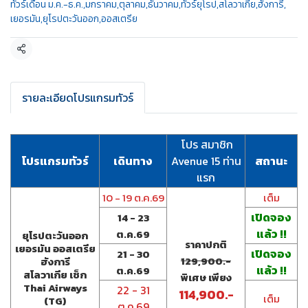
ทัวร์เดือน ม.ค.-ธ.ค.
,
มกราคม
,
ตุลาคม
,
ธันวาคม
,
ทัวร์ยุโรป
,
สโลวาเกีย
,
ฮังการี
,
เยอรมัน
,
ยุโรปตะวันออก
,
ออสเตรีย
แชร์
รายละเอียดโปรแกรมทัวร์
โปร สมาชิก
โปรแกรมทัวร์
เดินทาง
Avenue 15 ท่าน
สถานะ
แรก
10 - 19 ต.ค.69
เต็ม
เปิดจอง
14 - 23
แล้ว !!
ต.ค.69
ยุโรปตะวันออก
ราคาปกติ
เยอรมัน ออสเตรีย
เปิดจอง
21 - 30
129,900.-
ฮังการี
แล้ว !!
ต.ค.69
สโลวาเกีย เช็ก
พิเศษ เพียง
Thai Airways
22 - 31
114,900.-
เต็ม
(TG)
ต.ค.69