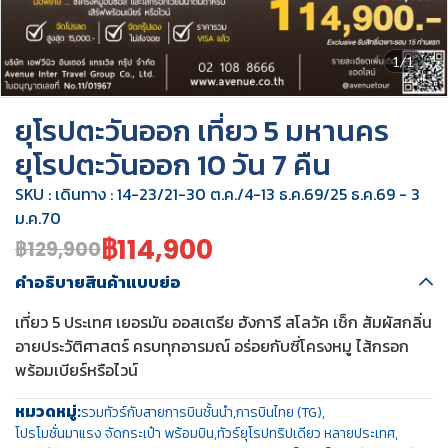
1/1
ยุโรปตะวันออก เที่ยว 5 มหานคร
ยุโรปตะวันออก 10 วัน 7 คืน
SKU : เดินทาง : 14-23/21-30 ต.ค./4-13 ธ.ค.69/25 ธ.ค.69 - 3
ม.ค.70
฿114,900
฿129,900
คำอธิบายสินค้าแบบย่อ
เที่ยว 5 ประเทศ เยอรมัน ออสเตรีย ฮังการี สโลวัค เช็ก สัมผัสกลิ่น
อายประวัติศาสตร์ ครบทุกอารมณ์ อร่อยกับซี่โครงหมู ไส้กรอก
พร้อมเบียร์หรือไวน์
หมวดหมู่:
รวมทัวร์กับสายการบินชั้นนำ
,
การบินไทย (TG)
,
โปรโมชั่นมาแรง จัดกระเป๋า พร้อมบิน
,
ทัวร์ยุโรปทริปเดียว หลายประเทศ
,