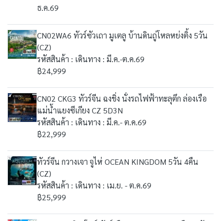
ธ.ค.69
CN02WA6 ทัวร์ซัวเถา มูเตลู บ้านดินถู่โหลหย่งติ้ง 5วัน
(CZ)
รหัสสินค้า : เดินทาง : มี.ค.-ต.ค.69
฿24,999
CN02 CKG3 ทัวร์จีน ฉงชิ่ง นั่งรถไฟฟ้าทะลุตึก ล่องเรือ
แม่น้ำแยงซีเกียง CZ 5D3N
รหัสสินค้า : เดินทาง : มี.ค.- ต.ค.69
฿22,999
ทัวร์จีน กวางเจา จูไห่ OCEAN KINGDOM 5วัน 4คืน
(CZ)
รหัสสินค้า : เดินทาง : เม.ย. - ต.ค.69
฿25,999