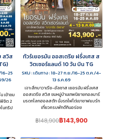
ย สวิส
ทัวร์เยอรมัน ออสเตรีย ฝรั่งเศส ส
(TG)
วิตเซอร์แลนด์ 10 วัน บิน TG
9/16-25
SKU : เดินทาง : 18-27 ก.ย./16-25 ต.ค./4-
.69/26
13 ธ.ค.69
เจาะลึกบาวาเรีย-อัลซาส เยอรมัน ฝรั่งเศส
ออสเตรีย สวิส ชมหมู่บ้านเทพนิยายกอลมาร์
์น เข้าชม
มรดกโลกฮอลสตัท นั่งรถไฟไต่เขาชาฟแบร์ก
ิชิต 2
เที่ยวครบพักดีกินอร่อย
บในทริป
฿143,900
฿148,900