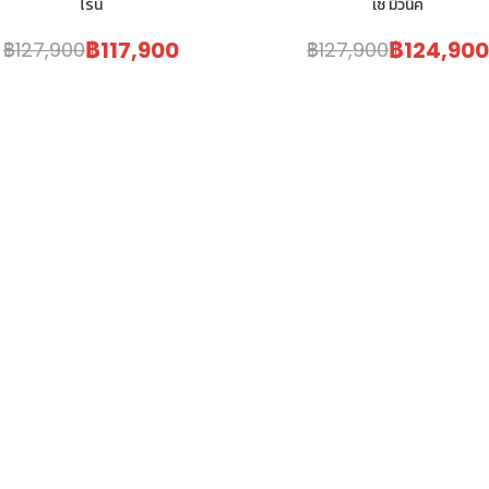
ไรน์
เซ่ มิวนิค
฿117,900
฿124,90
฿127,900
฿127,900