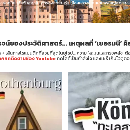
มืองยอดนิยมอันดับสองในโลกรองจากสหรัฐ เมืองหลวงและมหานครใหญ่สุดของปร
น์ของประวัติศาสตร์... เหตุผลที่ ‘เยอรมนี’ คื
ก + เส้นทางโรแมนติกที่สวยที่สุดในยุโรป... ความ ‘ละมุนและทรงพลัง’ ต้
ากกดติดตามช่อง Youtube
กดไลค์เป็นกำลังใจ และแชร์ เก็บไว้ดูต