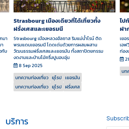
Strasbourg เมืองเดียวที่ได้เที่ยวทั้ง
ไปท
ฝรั่งเศสและเยอรมนี
ฝาก
อกมา
Strasbourg เมืองหลวงอัลซาส ริมแม่น้ำไรน์ ติด
เยอร
ขา
พรมแดนเยอรมนี โดดเด่นด้วยการผสมผสาน
เอฟว
วกับ
วัฒนธรรมฝรั่งเศสและเยอรมัน ทั้งสถาปัตยกรรม
ท่อง
งดงามและบ้านไม้ครึ่งปูนอบอุ่น
21
8 Sep 2025
บทค
บทความท่องเที่ยว
ยุโรป
เยอรมัน
บทความท่องเที่ยว
ยุโรป
ฝรั่งเศส
บริการ
Subscri