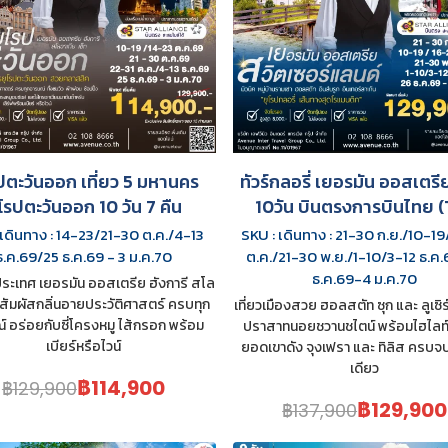
ปตะวันออก เที่ยว 5 มหานคร
ทัวร์กลอรี่ เยอรมัน ออสเตรี
ุโรปตะวันออก 10 วัน 7 คืน
10วัน บินตรงการบินไทย 
 เดินทาง : 14-23/21-30 ต.ค./4-13
SKU : เดินทาง : 21-30 ก.ย./10-1
ธ.ค.69/25 ธ.ค.69 - 3 ม.ค.70
ต.ค./21-30 พ.ย./1-10/3-12 ธ.ค
ธ.ค.69-4 ม.ค.70
 ประเทศ เยอรมัน ออสเตรีย ฮังการี สโล
ก สัมผัสกลิ่นอายประวัติศาสตร์ ครบทุก
เที่ยวเมืองสวย ฮอลสตัท ซุก และ ลูเซิร
 อร่อยกับซี่โครงหมู ไส้กรอก พร้อม
ปราสาทนอยชวานชไตน์ พร้อมไฮไลท์พ
เบียร์หรือไวน์
ยอดเขาดัง จุงเฟรา และ ทิลิส ครบจ
เดียว
฿114,900
฿129,900
฿129,900
฿137,900