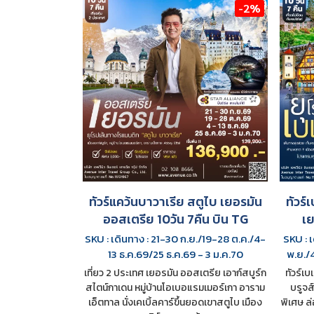
-2%
ทัวร์แคว้นบาวาเรีย สตูไบ เยอรมัน
ทัวร์
ออสเตรีย 10วัน 7คืน บิน TG
เ
SKU : เดินทาง : 21-30 ก.ย./19-28 ต.ค./4-
SKU : 
13 ธ.ค.69/25 ธ.ค.69 - 3 ม.ค.70
พ.ย./
เที่ยว 2 ประเทศ เยอรมัน ออสเตรีย เอาก์สบูร์ก
ทัวร์เบ
สไตน์กาเดน หมู่บ้านโอเบอแรมเมอร์เกา อาราม
บรูจส์
เอ็ตทาล นั่งเคเบิ้ลคาร์ขึ้นยอดเขาสตูไบ เมือง
พิเศษ ล