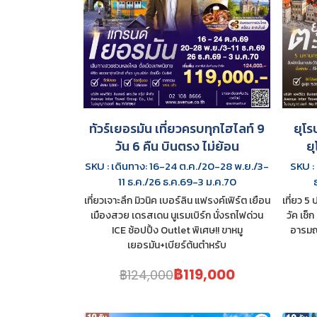
ทัวร์เยอรมัน เที่ยวครบทุกไฮไลท์ 9
ยุโร
วัน 6 คืน บินตรง ไม่ย้อน
ย
SKU : เดินทาง: 16-24 ต.ค./20-28 พ.ย./3-
SKU :
11 ธ.ค./26 ธ.ค.69-3 ม.ค.70
เที่ยวเจาะลึก มิวนิค เบอร์ลิน แฟรงค์เฟิร์ต เยือน
เที่ยว 5
เมืองสวย เดรสเดน นูเรมเบิร์ก นั่งรถไฟด่วน
วัค เช็
ICE ช้อปปิ้ง Outlet พิเศษ!! ขาหมู
อารมณ์
เยอรมัน+เบียร์ต้นตำหรับ
฿119,000
฿124,000