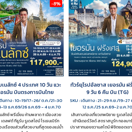
-8%
เบเนลักซ์ 4 ประเทศ 10 วัน แวะ
ทัวร์ยุโรปอัลซาส เยอรมัน ฝร
ยอรมัน บินตรงการบินไทย
9 วัน 6 คืน บิน (TG)
เดินทาง : 10-19/17-26/ ต.ค./21-30
SKU : เดินทาง : 21-29 ก.ย./19-27 
4-13 ธ.ค.69/26 ธ.ค.69 - 4 ม.ค.70
12 ธ.ค./25 ธ.ค.69-2 ม.ค.7
เนลักซ์ พรีเมี่ยม ห้ามพลาด !! เมืองสวย
เส้นทางท่องเที่ยวเทพนิยาย รูเดสไฮม์ 
 เดลฟต์ กีธูร์น รูเดสไฮม์ โรเธนเบิร์ก
เช้านีเดอร์วัลด์ สตราสบูร์ก กอลมาร์ 
่องเรือชมส่วนที่สวยงามที่สุดของแม่น้ำ
ปราสาทนอยชวานสไตน์ พิชิตยอดเขา