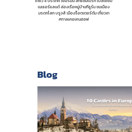
เที่ยว 4 ประเทศ เยอรมัน ลักแซมเบิร์ก เบลเยี่ยม
เนเธอร์แลนด์ ล่องเรือหมู่บ้านกีธูร์น ชมเมือง
มรดกโลก บรูจส์ เมืองร็อตเตอร์ดัม เที่ยวเท
ศกาลเคอเคนฮอฟ
Blog