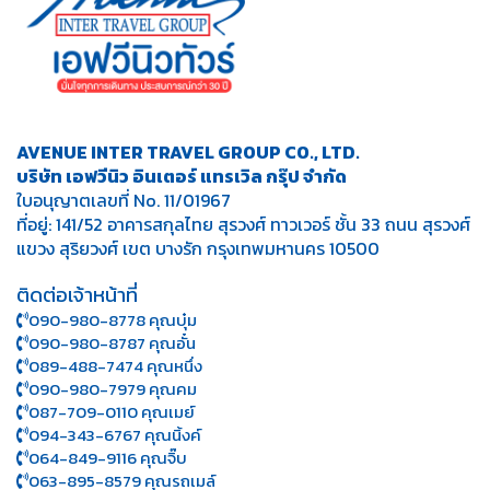
AVENUE INTER TRAVEL GROUP CO., LTD.
บริษัท เอฟวีนิว อินเตอร์ แทรเวิล กรุ๊ป จำกัด
ใบอนุญาตเลขที่ No. 11/01967
ที่อยู่: 141/52 อาคารสกุลไทย สุรวงศ์ ทาวเวอร์ ชั้น 33 ถนน สุรวงศ์
แขวง สุริยวงศ์ เขต บางรัก กรุงเทพมหานคร 10500
ติดต่อเจ้าหน้าที่
090-980-8778 คุณบุ๋ม
090-980-8787 คุณอั๋น
089-488-7474 คุณหนึ่ง
090-980-7979 คุณคม
087-709-0110 คุณเมย์
094-343-6767 คุณนิ้งค์
064-849-9116 คุณจิ๊บ
063-895-8 579
คุณรถเมล์