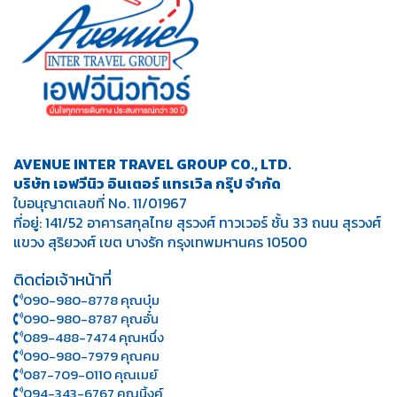
AVENUE INTER TRAVEL GROUP CO., LTD.
บริษัท เอฟวีนิว อินเตอร์ แทรเวิล กรุ๊ป จำกัด
ใบอนุญาตเลขที่ No. 11/01967
ที่อยู่: 141/52 อาคารสกุลไทย สุรวงศ์ ทาวเวอร์ ชั้น 33 ถนน สุรวงศ์
แขวง สุริยวงศ์ เขต บางรัก กรุงเทพมหานคร 10500
ติดต่อเจ้าหน้าที่
090-980-8778 คุณบุ๋ม
090-980-8787 คุณอั๋น
089-488-7474 คุณหนึ่ง
090-980-7979 คุณคม
087-709-0110 คุณเมย์
094-343-6767 คุณนิ้งค์