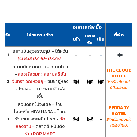
อาหารแต่ละมื้อ
วัน
โปรแกรมทัวร์
ที่พัก
กลาง
เช้า
เย็น
วัน
สนามบินสุวรรณภูมิ - ไต้หวัน
1
-
-
-
(
CI 838 02.40- 07.25)
สนามบินเถาหยวน - หนานโถว
THE CLOUD
-
ล่องเรือชมทะเลสาบสุริยัน
HOTEL
2
จันทรา วัดเหวินอู่
- ชิมชาอู่หลง
3*
หรือเทียบเท่า
(เมืองไถจง)
- ไถจง - ตลาดกลางคืนฟง
เจี๋ย
สวนดอกไม้จงเซ่อ - ร้าน
FERRARY
ไอศกรีม MIYAHARA - ไทเป
HOTEL
3
ร้านขนมพายสับปะรด -
วัด
-
3*หรือเทียบเท่า
(เมืองไทเป)
หลงซาน
-
ตลาดซีเหมินติง
ร้าน POP MART