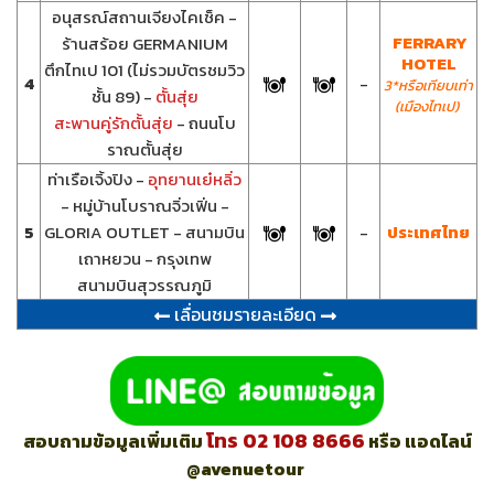
อนุสรณ์สถานเจียงไคเช็ค -
FERRARY
ร้านสร้อย GERMANIUM
HOTEL
ตึกไทเป 101 (ไม่รวมบัตรชมวิว
4
-
3*หรือเทียบเท่า
ชั้น 89) -
ตั้นสุ่ย
(เมืองไทเป)
สะพานคู่รักตั้นสุ่ย
- ถนนโบ
ราณตั้นสุ่ย
ท่าเรือเจิ้งปิง -
อุทยานเย๋หลิ่ว
- หมู่บ้านโบราณจิ่วเฟิ่น -
5
GLORIA OUTLET - สนามบิน
-
ประเทศไทย
เถาหยวน - กรุงเทพ
สนามบินสุวรรณภูมิ
เลื่อนชมรายละเอียด
โทร 02 108 8666
สอบถามข้อมูลเพิ่มเติม
หรือ แอดไลน์
@avenuetour