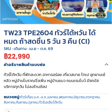
1/1
TW23 TPE2604 ทัวร์ไต้หวัน ได้
หมด ถ้าสดชื่น 5 วัน 3 คืน (CI)
SKU : เดินทาง : เม.ย - ต.ค. 69
฿22,990
คำอธิบายสินค้าแบบย่อ
ทัวร์ไต้หวัน ที่พักสะดวก อาหารอร่อย เที่ยวสบาย ไทเป อุทยานเย๋
หลิว หมู่บ้านโบราณจิ่วเฟิ่น หมู่บ้านแมว ถนนเรนโบว์ มีรถบัส
บริการทุกวัน ไม่ลงร้านช้อป
หมวดหมู่:
ทัวร์เดือน ม.ค.-ธ.ค.
,
เมษายน
,
พฤษภาคม
,
มิถุนายน
,
กรกฎาคม
,
สิงหาคม
,
กันยายน
,
ตุลาคม
,
ทัวร์เอเชีย
,
ไต้หวัน