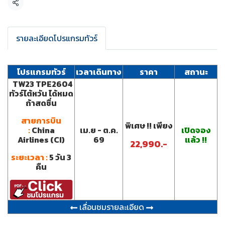
แชร์
รายละเอียดโปรแกรมทัวร์
โปรแกรมทัวร์
เวลาเดินทาง
ราคา
สถานะ
TW23 TPE2604
ทัวร์ไต้หวัน ได้หมด
ถ้าสดชื่น
สายการบิน
พิเศษ !! เพียง
:
China
เม.ย - ต.ค.
เปิดจอง
Airlines (CI)
69
แล้ว !!
22,990.-
ระยะเวลา :
5
วัน 3
คืน
เลื่อนชมรายละเอียด