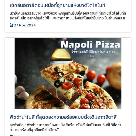
เช็คอินอิตาลีตอนเหนือที่อุทยานแห่งชาติโดโลไมท์
เอาใจคนรักธรรมชาติ เอฟวีนิวจะพาทุกท่านไปเช็คอินสถานที่เทือกเขาโดโลไมท์ที่
อิตาลีเหนือ อยากรู้แล้วใช่ไหมคะว่าอุทยานแห่งนี้มีที่ไหนน่าไปบ้าง ไปอ่านกันเลย
27 Nov 2024
พิซซ่านาโปลี ที่สุดของความอร่อยแบบดั้งเดิมจากอิตาลี
จุดกำเนิด " พิซซ่า " มาจากเมืองเนเปิลส์หรือนาโปลี อันเป็นแถบถิ่นที่ได้ชื่อว่า
อาหารอร่อยที่สุดถิ่นหนึ่งในอิตาลี