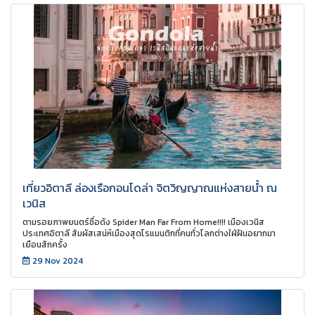
เที่ยวอิตาลี ล่องเรือกอนโดล่า จิตวิญญาณแห่งสายน้ำ ณ
เวนิส
ตามรอยภาพยนตร์ชื่อดัง Spider Man Far From Home!!!! เมืองเวนิส
ประเทศอิตาลี สัมผัสเสน่ห์เมืองสุดโรแมนติกที่คนทั่วโลกต่างใฝ่ฝันอยากมา
เยือนสักครั้ง
29 Nov 2024