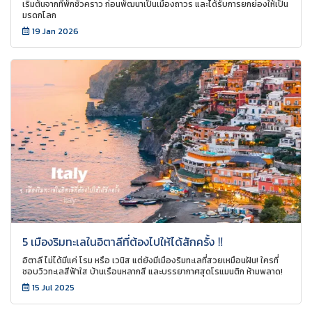
เริ่มต้นจากที่พักชั่วคราว ก่อนพัฒนาเป็นเมืองถาวร และได้รับการยกย่องให้เป็น
มรดกโลก
19 Jan 2026
5 เมืองริมทะเลในอิตาลีที่ต้องไปให้ได้สักครั้ง ‼
อิตาลี ไม่ได้มีแค่ โรม หรือ เวนิส แต่ยังมีเมืองริมทะเลที่สวยเหมือนฝัน! ใครที่
ชอบวิวทะเลสีฟ้าใส บ้านเรือนหลากสี และบรรยากาศสุดโรแมนติก ห้ามพลาด!
15 Jul 2025