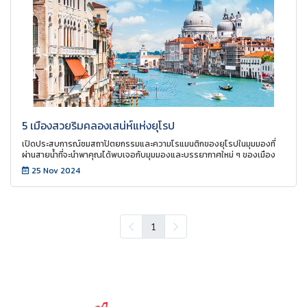
5 เมืองสวยริมคลองเสน่ห์แห่งยุโรป
เปิดประสบการณ์ชมสถาปัตยกรรมและความโรแมนติกของยุโรปในมุมมองที่
ผ่านสายน้ำที่จะนำพาคุณได้พบเจอกับมุมมองและบรรยากาศใหม่ ๆ ของเมือง
25 Nov 2024
1