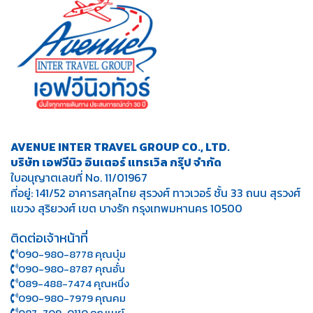
AVENUE INTER TRAVEL GROUP CO., LTD.
บริษัท เอฟวีนิว อินเตอร์ แทรเวิล กรุ๊ป จำกัด
ใบอนุญาตเลขที่ No. 11/01967
ที่อยู่: 141/52 อาคารสกุลไทย สุรวงศ์ ทาวเวอร์ ชั้น 33 ถนน สุรวงศ์
แขวง สุริยวงศ์ เขต บางรัก กรุงเทพมหานคร 10500
ติดต่อเจ้าหน้าที่
090-980-8778 คุณบุ๋ม
090-980-8787 คุณอั๋น
089-488-7474 คุณหนึ่ง
090-980-7979 คุณคม
087-709-0110 คุณเมย์