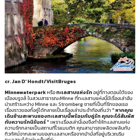
cr. Jan D' Hondt/VisitBruges
Minnewaterpark
หรือ
ทะเลสาบแห่งรัก
อยู่ที่ทางตอนใต้ของ
เมืองบรูจส์ ในสวนสาธารณะMInne ที่ทะเลสาบแห่งนี้มีเรื่องเล่าอัน
น่าเศร้าระหว่าง MInne และ Stromberg ชายที่เป็นที่รักของเธอ
เรื่องราวของทั้งคู่ได้กลายเป็นเรื่องเล่าประจำท้องถิ่นว่า
" หากคุณ
เดินข้ามสะพานของทะเลสาบนี้พร้อมกับคู่รัก คุณจะได้สัมผัส
กับความรักนิรันดร์ "
เพราะเรื่องเล่านี้เองจึงทำให้ทะเลสาบแห่ง
ความรักกลายเป็นสถานที่โรแมนติก คุณสามารถเพลิดเพลินกับ
ทิวทัศน์จากสะพานของทะเลสาบหรือจากม้านั่งที่อยู่บริเวณริม
ทะเลสาบได้อย่างเต็มที่ค่ะ