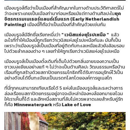
เมืองบรูจส์ถือว่าเป็นเมืองที่สำคัญมากในทางด้านประวัติศาสตร์ไม่
ว่าจะเพราะเคยเป็นเมืองท่ามาก่อนหรือแม้แต่ทางด้านศิลปะใน
ยุค
จิตรกรรมเนเธอร์แลนด์เริ่มแรก (Early Netherlandish
Painting)
เมืองนี้ก็ถือว่าเป็นเมืองที่สำคัญด้วยเช่นกัน
เมืองบรูจส์มีอีกชื่อเรียกหนึ่งว่า
" เวนิสแห่งยุโรปเหนือ "
แล้ว
อะไรที่ทำให้เมืองนี้ถูกเรียกว่าเวนิสแห่งยุโรปเหนือกันละ มันก็เป็น
เพราะว่าเมืองบรูจส์เป็นเมืองที่อยู่ติดกับทะเลเหนือแล้วยังล้อมรอบ
ไปด้วยลำคลองต่าง ๆ เลยทำให้ถูกเรียกว่าเวนิสแห่งยุโรปเหนือ
เมืองบรูจส์เป็นเมืองดั้งเดิมที่เต็มไปด้วยกลิ่นอายของความเป็น
ชาวเบลเยียมอย่างแท้ ๆ ไม่ว่าจะเป็นด้านศิลปะ วัฒนธรรมหรือบ้าน
เรือนที่ถูกสร้างด้วยสถาปัตยกรรมโกธิคที่ได้รับการอนุรักษ์ไว้เป็น
อย่างดีจนได้ขึ้นทะเบียนเป็นมรดกโลกโดยองค์การยูเนสโก
ที่นี่ทุกคนสามารถเทียบเรือได้ 5 แห่งในเมืองบรูจส์และระหว่างการ
ล่องเรือชมสถาปัตยกรรมอยู่อาจจะมีเหล่าน้องหงส์ออกมายลโฉม
ให้เราเห็นก็ได้ และอีกหนึ่งสถานที่ลับไม่ควรพลาดเลยสำหรับคู่รัก
ก็คือ
Minnewaterpark
หรือ
Lake of Love