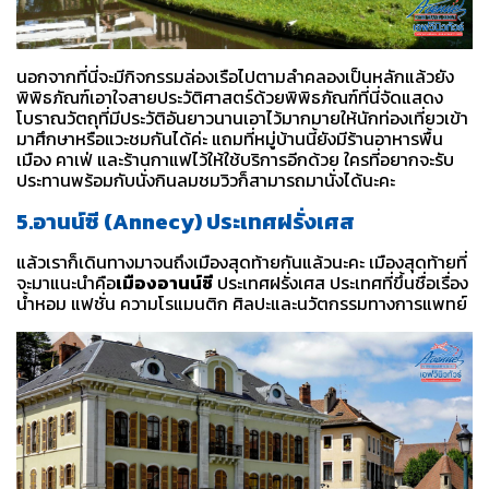
นอกจากที่นี่จะมีกิจกรรมล่องเรือไปตามลำคลองเป็นหลักแล้วยัง
พิพิธภัณฑ์เอาใจสายประวัติศาสตร์ด้วยพิพิธภัณฑ์ที่นี่จัดแสดง
โบราณวัตถุที่มีประวัติอันยาวนานเอาไว้มากมายให้นักท่องเที่ยวเข้า
มาศึกษาหรือแวะชมกันได้ค่ะ แถมที่หมู่บ้านนี้ยังมีร้านอาหารพื้น
เมือง คาเฟ่ และร้านกาแฟไว้ให้ใช้บริการอีกด้วย ใครที่อยากจะรับ
ประทานพร้อมกับนั่งกินลมชมวิวก็สามารถมานั่งได้นะคะ
5.อานน์ซี (Annecy) ประเทศฝรั่งเศส
แล้วเราก็เดินทางมาจนถึงเมืองสุดท้ายกันแล้วนะคะ เมืองสุดท้ายที่
จะมาแนะนำคือ
เมืองอานน์ซี
ประเทศฝรั่งเศส ประเทศที่ขึ้นชื่อเรื่อง
น้ำหอม แฟชั่น ความโรแมนติก ศิลปะและนวัตกรรมทางการแพทย์