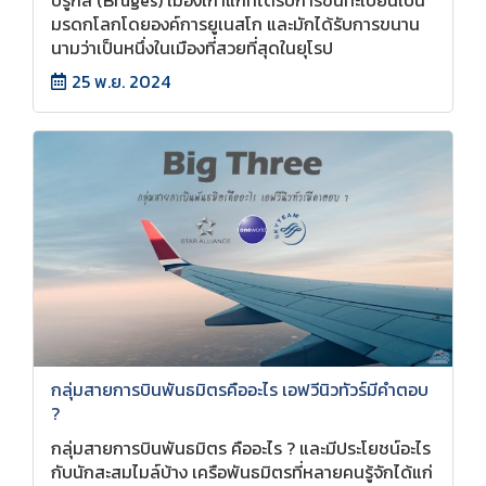
มรดกโลกโดยองค์การยูเนสโก และมักได้รับการขนาน
นามว่าเป็นหนึ่งในเมืองที่สวยที่สุดในยุโรป
25 พ.ย. 2024
กลุ่มสายการบินพันธมิตรคืออะไร เอฟวีนิวทัวร์มีคำตอบ
?
กลุ่มสายการบินพันธมิตร คืออะไร ? และมีประโยชน์อะไร
กับนักสะสมไมล์บ้าง เครือพันธมิตรที่หลายคนรู้จักได้แก่