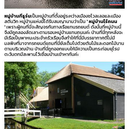
หมู่บ้านกีธูร์น
เป็นหมู่บ้านที่ตั้งอยู่ระหว่างเมืองซโวลเลอและเมือง
สตีนวิก หมู่บ้านแห่งนี้ได้รับสมญานามว่าเป็น
' หมู่บ้านไร้ถนน
'
เพราะผู้คนที่นี่จะสัญจรกันทางเรือแทนรถยนต์ ดังนั้นที่หมู่บ้านนี้
จึงมีคูคลองลัดเลาะตามรอบหมู่บ้านแทนถนนค่ะ บ้านที่นี่ทุกหลังจะ
มีเรือเป็นพาหนะประจำครัวเรือนจึงทำให้ที่นี่มีบรรยากาศดีไม่มี
มลพิษที่มาจากรถยนต์แถมที่นี่ยังเต็มไปด้วยต้นไม้และดอกไม้บาน
ตามบริเวณบ้าน บ้านที่นี่ถูกออกแบบให้มีความเป็นกระท่อมยุโรป
ตะวันตกมีสะพานไว้เชื่อมบ้านเข้าหากันค่ะ