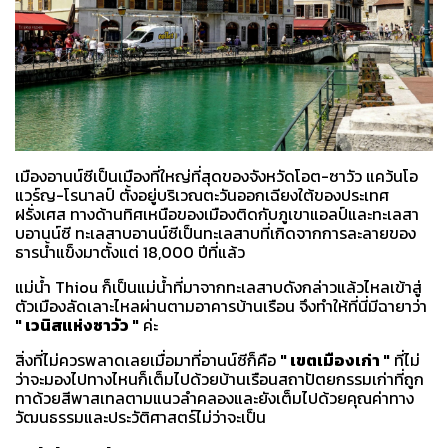
เมืองอานน์ซีเป็นเมืองที่ใหญ่ที่สุดของจังหวัดโอต-ซาวัว แคว้นโอ
แวร์ญ-โรนาลป์ ตั้งอยู่บริเวณตะวันออกเฉียงใต้ของประเทศ
ฝรั่งเศส ทางด้านทิศเหนือของเมืองติดกับภูเขาแอลป์และทะเลสา
บอานน์ซี ทะเลสาบอานน์ซีเป็นทะเลสาบที่เกิดจากการละลายของ
ธารน้ำแข็งมาตั้งแต่ 18,000 ปีที่แล้ว
แม่น้ำ Thiou ก็เป็นแม่น้ำที่มาจากทะเลสาบดังกล่าวแล้วไหลเข้าสู่
ตัวเมืองลัดเลาะไหลผ่านตามอาคารบ้านเรือน จึงทำให้ที่นี่มีฉายาว่า
" เวนิสแห่งซาวัว "
ค่ะ
สิ่งที่ไม่ควรพลาดเลยเมื่อมาที่อานน์ซีก็คือ
" เขตเมืองเก่า "
ที่ไม่
ว่าจะมองไปทางไหนก็เต็มไปด้วยบ้านเรือนสถาปัตยกรรมเก่าที่ถูก
ทาด้วยสีพาสเทลตามแนวลำคลองและยังเต็มไปด้วยคุณค่าทาง
วัฒนธรรมและประวัติศาสตร์ไม่ว่าจะเป็น