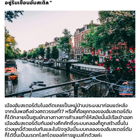
อยู่ริมเขื่อนอัมสเติล ”
เมืองอัมสเตอร์ดัมในอดีตเคยเป็นหมู่บ้านประมงมาก่อนแต่หลัง
จากนั้นพอถึงช่วงศตวรรษที่17 หรือก็คือยุคทองของอัมสเตอร์ดัม
ก็ได้กลายเป็นศูนย์กลางทางการค้าเลยทำให้สมัยนั้นมีเรือเข้าออก
เมืองอัมสเตอร์ดัมกันอย่างคึกคักซึ่งระบบคลองก็ถูกสร้างขึ้นใน
ช่วงยุคนี้ด้วยเช่นกัน
และในปัจจุบันนี้ระบบคลองของอัมสเตอร์ดัม
ก็ได้ขึ้นเป็นมรดกโลกโดยองค์การยูเนสโกด้วยค่ะ