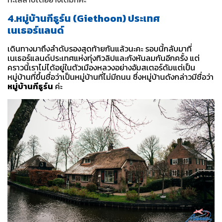
4.หมู่บ้านกีธูร์น (Giethoon) ประเทศ
เนเธอร์แลนด์
เดินทางมาถึงลำดับรองสุดท้ายกันแล้วนะคะ รอบนี้กลับมาที่
เนเธอร์แลนด์ประเทศแห่งทุ่งทิวลิปและกังหันลมกันอีกครั้ง แต่
คราวนี้เราไม่ได้อยู่ในตัวเมืองหลวงอย่างอัมสเตอร์ดัมแต่เป็น
หมู่บ้านที่ขึ้นชื่อว่าเป็นหมู่บ้านที่ไม่มีถนน ซึ่งหมู่บ้านดังกล่าวมีชื่อว่า
หมู่บ้านกีธูร์น
ค่ะ