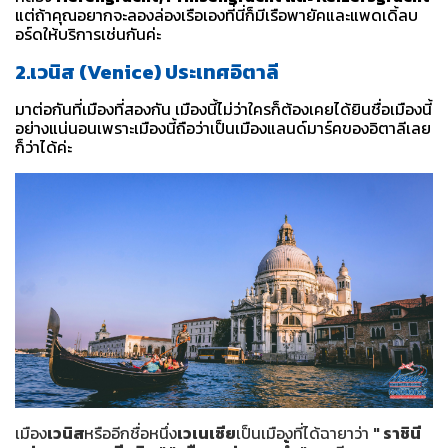
แต่ถ้าคุณอยากจะลองล่องเรือเองที่นี่ก็มีเรือพายัคและแพดเดิ้ลบ
อร์ดให้บริการเช่นกันค่ะ
2.เวนิส (Venice) ประเทศอิตาลี
มาต่อกันที่เมืองที่สองกัน เมืองนี้ไม่ว่าใครก็ต้องเคยได้ยินชื่อเมืองนี้
อย่างแน่นอนเพราะเมืองนี้ถือว่าเป็นเมืองแลนด์มาร์คของอิตาลีเลย
ก็ว่าได้ค่ะ
เมือง
เวนิส
หรืออีกชื่อหนึ่ง
เวเนเซีย
เป็นเมืองที่ได้ฉายาว่า
" ราชินี