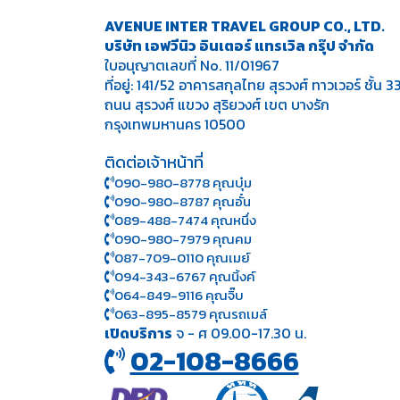
AVENUE INTER TRAVEL GROUP CO., LTD.
บริษัท เอฟวีนิว อินเตอร์ แทรเวิล กรุ๊ป จำกัด
ใบอนุญาตเลขที่ No. 11/01967
ที่อยู่: 141/52 อาคารสกุลไทย สุรวงศ์ ทาวเวอร์ ชั้น 3
ถนน สุรวงศ์ แขวง สุริยวงศ์ เขต บางรัก
กรุงเทพมหานคร 10500
ติดต่อเจ้าหน้าที่
090-980-8778 คุณบุ๋ม
090-980-8787 คุณอั๋น
089-488-7474 คุณหนึ่ง
090-980-7979 คุณคม
087-709-0110 คุณเมย์
094-343-6767 คุณนิ้งค์
064-849-9116 คุณจิ๊บ
063-895-8 579
คุณรถเมล์
เปิดบริการ
จ - ศ 09.00-17.30 น.
02-108-8666