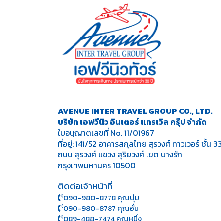
AVENUE INTER TRAVEL GROUP CO., LTD.
บริษัท เอฟวีนิว อินเตอร์ แทรเวิล กรุ๊ป จำกัด
ใบอนุญาตเลขที่ No. 11/01967
ที่อยู่: 141/52 อาคารสกุลไทย สุรวงศ์ ทาวเวอร์ ชั้น 3
ถนน สุรวงศ์ แขวง สุริยวงศ์ เขต บางรัก
กรุงเทพมหานคร 10500
ติดต่อเจ้าหน้าที่
090-980-8778 คุณบุ๋ม
090-980-8787 คุณอั๋น
089-488-7474 คุณหนึ่ง