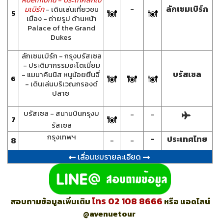
-
ลักเซมเบิร์ก
มเบิร์ก
- เดินเล่นเที่ยวชม
5
เมือง - ถ่ายรูป ด้านหน้า
Palace of the Grand
Dukes
ลักเซมเบิร์ก - กรุงบรัสเซล
- ประติมากรรมอะโตเมี่ยม
บรัสเซล
- แมนาคินนิส หนูน้อยยืนฉี่
6
- เดินเล่นบริเวณกรองด์
ปลาซ
บรัสเซล - สนามบินกรุงบ
-
-
7
รัสเซล
กรุงเทพฯ
-
ประเทศไทย
8
-
-
เลื่อนชมรายละเอียด
โทร 02 108 8666
สอบถามข้อมูลเพิ่มเติม
หรือ แอดไลน์
@avenuetour