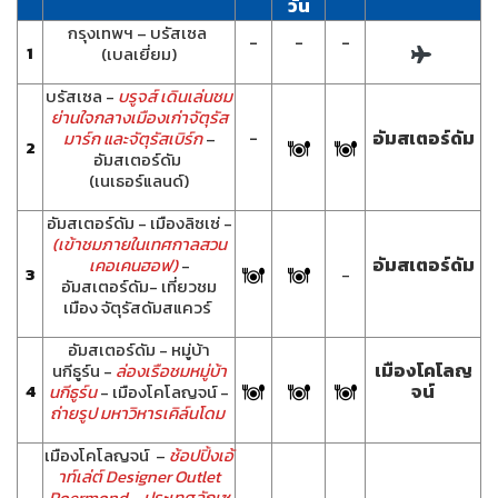
วัน
กรุงเทพฯ – บรัสเซล
-
-
-
1
(เบลเยี่ยม)
บรัสเซล -
บรูจส์ เดินเล่นชม
ย่านใจกลางเมืองเก่าจัตุรัส
-
อัมสเตอร์ดัม
มาร์ก และจัตุรัสเบิร์ก
–
2
อัมสเตอร์ดัม
(เนเธอร์แลนด์)
อัมสเตอร์ดัม - เมืองลิซเซ่ -
(เข้าชมภายในเทศกาลสวน
อัมสเตอร์ดัม
เคอเคนฮอฟ)
-
3
-
อัมสเตอร์ดัม- เที่ยวชม
เมือง จัตุรัสดัมสแควร์
อัมสเตอร์ดัม - หมู่บ้า
เมืองโคโลญ
นกีธูร์น -
ล่องเรือชมหมู่บ้า
4
จน์
นกีธูร์น
- เมืองโคโลญจน์ -
ถ่ายรูป มหาวิหารเคิล์นโดม
เมืองโคโลญจน์ –
ช้อปปิ้งเอ้
าท์เล่ต์ Designer Outlet
Roermond
-
ประเทศลักเซ