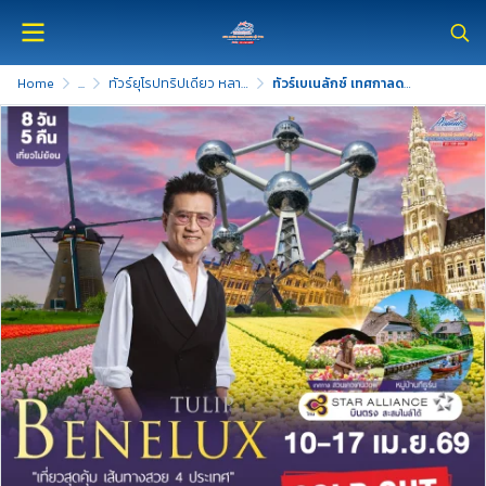
Home
...
ทัวร์ยุโรปทริปเดียว หลายประเทศ
ทัวร์เบเนลักซ์ เทศกาลดอกทิวลิป แวะเยอรมัน 8 วัน บินตรงTG