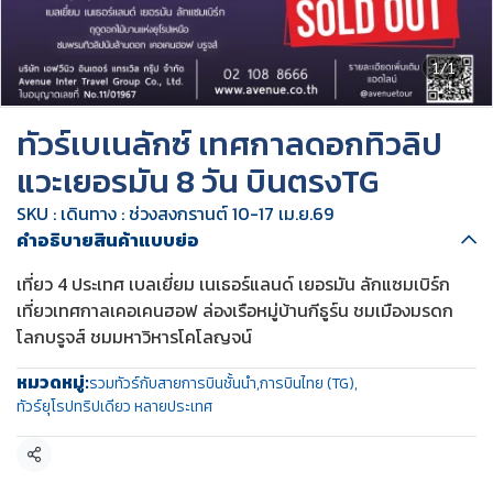
1/1
ทัวร์เบเนลักซ์ เทศกาลดอกทิวลิป
แวะเยอรมัน 8 วัน บินตรงTG
SKU : เดินทาง : ช่วงสงกรานต์ 10-17 เม.ย.69
คำอธิบายสินค้าแบบย่อ
เที่ยว 4 ประเทศ เบลเยี่ยม เนเธอร์แลนด์ เยอรมัน ลักแซมเบิร์ก
เที่ยวเทศกาลเคอเคนฮอฟ ล่องเรือหมู่บ้านกีธูร์น ชมเมืองมรดก
โลกบรูจส์ ชมมหาวิหารโคโลญจน์
หมวดหมู่:
รวมทัวร์กับสายการบินชั้นนำ
,
การบินไทย (TG)
,
ทัวร์ยุโรปทริปเดียว หลายประเทศ
แชร์