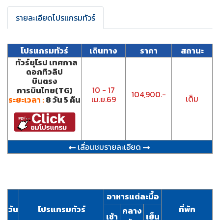
รายละเอียดโปรแกรมทัวร์
โปรแกรมทัวร์
เดินทาง
ราคา
สถานะ
ทัวร์ยุโรป เทศกาล
ดอกทิวลิป
บินตรง
10 - 17
การบินไทย(TG)
104,900.-
เต็ม
เม.ย.69
ระยะเวลา :
8 วัน 5 คืน
เลื่อนชมรายละเอียด
อาหารแต่ละมื้อ
วัน
โปรแกรมทัวร์
ที่พัก
กลาง
เช้า
เย็น