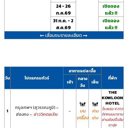
24 - 26
เปิดจอง
ก.ค.69
แล้ว !!
31 ก.ค. - 2
เปิดจอง
ส.ค.69
แล้ว !!
เลื่อนชมรายละเอียด
อาหารแต่ละมื้อ
วัน
โปรแกรมทัวร์
ที่พัก
กลาง
เช้า
เย็น
วัน
THE
KOWLOON
HOTEL
กรุงเทพฯ (สุวรรณภูมิ) –
โรงแรม 4 ดาว
บน
1
-
ห่าน
ฮ่องกง –
อ่าววิคตอเรีย
ติดถนนนาธาน
เครื่อง
ย่าง
ย่านช้อปปิ้งจิม
ซาจุ่ย