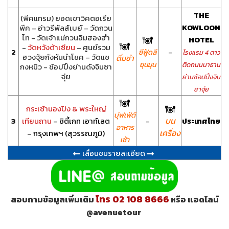
THE
(พีคแทรม) ยอดเขาวิคตอเรีย
KOWLOON
พีค – อ่าวรีพัลส์เบย์ – วัดกวน
ไท - วัดเจ้าแม่กวนอิมฮองฮำ
HOTEL
-
วัดหวังต้าเซียน
– ศูนย์รวม
2
-
ซีฟู้ดลี
โรงแรม 4 ดาว
ฮวงจุ้ยกังหันนำโชค – วัดแช
ติ่มซำ
ยุนมุน
ติดถนนนาธาน
กงหมิว - ช้อปปิ้งย่านดังจิมซา
จุ่ย
ย่านช้อปปิ้งจิม
ซาจุ่ย
กระเช้านองปิง & พระใหญ่
บุ่ฟเฟ่ต์
บน
3
เทียนถาน
– ซิตี้เกท เอาท์เลต
-
ประเทศไทย
อาหาร
เครื่อง
– กรุงเทพฯ (สุวรรณภูมิ)
เช้า
เลื่อนชมรายละเอียด
โทร 02 108 8666
สอบถามข้อมูลเพิ่มเติม
หรือ แอดไลน์
@avenuetour