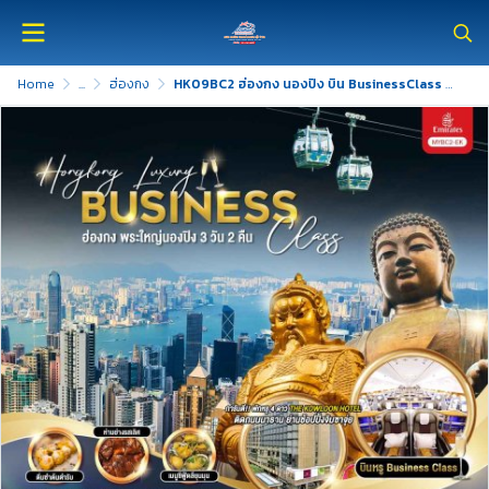
Home
...
ฮ่องกง
HK09BC2 ฮ่องกง นองปิง บิน BusinessClass 3 วัน 2 คืน EK