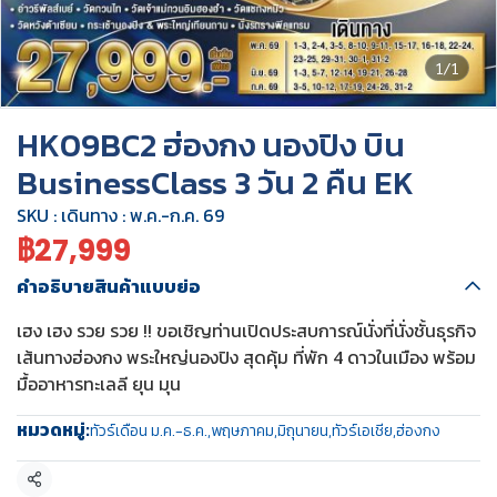
1/1
HK09BC2 ฮ่องกง นองปิง บิน
BusinessClass 3 วัน 2 คืน EK
SKU : เดินทาง : พ.ค.-ก.ค. 69
฿27,999
คำอธิบายสินค้าแบบย่อ
เฮง เฮง รวย รวย !! ขอเชิญท่านเปิดประสบการณ์นั่งที่นั่งชั้นธุรกิจ
เส้นทางฮ่องกง พระใหญ่นองปิง สุดคุ้ม ที่พัก 4 ดาวในเมือง พร้อม
มื้ออาหารทะเลลี ยุน มุน
หมวดหมู่:
ทัวร์เดือน ม.ค.-ธ.ค.
,
พฤษภาคม
,
มิถุนายน
,
ทัวร์เอเชีย
,
ฮ่องกง
แชร์