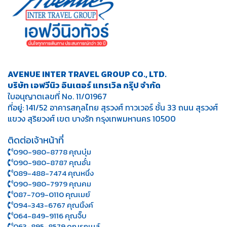
AVENUE INTER TRAVEL GROUP CO., LTD.
บริษัท เอฟวีนิว อินเตอร์ แทรเวิล กรุ๊ป จำกัด
ใบอนุญาตเลขที่ No. 11/01967
ที่อยู่: 141/52 อาคารสกุลไทย สุรวงศ์ ทาวเวอร์ ชั้น 33 ถนน สุรวงศ์
แขวง สุริยวงศ์ เขต บางรัก กรุงเทพมหานคร 10500
ติดต่อเจ้าหน้าที่
090-980-8778 คุณบุ๋ม
090-980-8787 คุณอั๋น
089-488-7474 คุณหนึ่ง
090-980-7979 คุณคม
087-709-0110 คุณเมย์
094-343-6767 คุณนิ้งค์
064-849-9116 คุณจิ๊บ
063-895-8 579
คุณรถเมล์