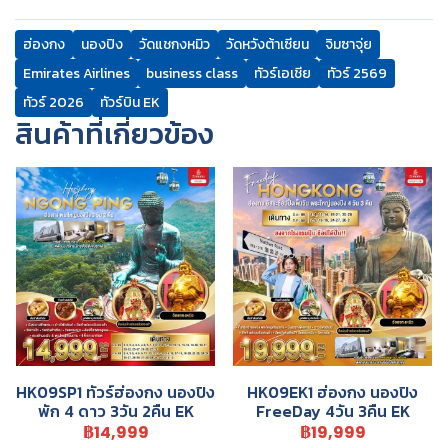
ฮ่องกง
นองปิง
วัดแชกงหมิว
วัดหวังต้าเซียน
จิมซาจุ่ย
Emirates Airlines
business class
ทัวร์เอเชีย
ทัวร์ 2569
ทัวร์ 2026
ทัวร์บิน EK
สินค้าที่เกี่ยวข้อง
HK09SP1 ทัวร์ฮ่องกง นองปิง
HK09EK1 ฮ่องกง นองปิง
พัก 4 ดาว 3วัน 2คืน EK
FreeDay 4วัน 3คืน EK
฿14,999
฿19,999