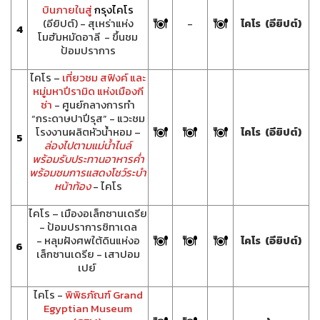
บินภายในสู่
กรุงไคโร
(อียิปต์) - สุเหร่าแห่ง
-
ไคโร (อียิปต์)
4
โมฮัมหมัดอาลี - ขึ้นชม
ป้อมปราการ
ไคโร –
เที่ยวชม สฟิงค์ และ
หมู่มหาปีรามิด แห่งเมืองกี
ซ่า
- ศูนย์กลางการทำ
“กระดาษปาปีรุส” - แวะชม
โรงงานผลิตหัวน้ำหอม –
ไคโร (อียิปต์)
5
ล่องไปตามแม่น้ำไนล์
พร้อมรับประทานอาหารค่ำ
พร้อมชมการแสดงโชว์ระบำ
หน้าท้อง
- ไคโร
ไคโร – เมืองอเล็กซานเดรีย
- ป้อมปราการซิทาเดล
- หลุมฝังศพใต้ดินแห่งอ
ไคโร (อียิปต์)
6
เล็กซานเดรีย - เสาปอม
เปย์
ไคโร -
พิพิธภัณฑ์ Grand
Egyptian Museum