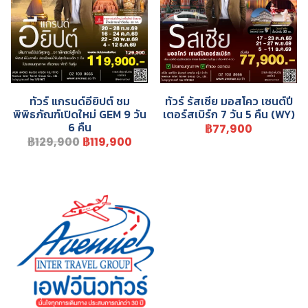
ทัวร์ แกรนด์อียิปต์ ชม
ทัวร์ รัสเซีย มอสโคว เซนต์ปี
พิพิธภัณฑ์เปิดใหม่ GEM 9 วัน
เตอร์สเบิร์ก 7 วัน 5 คืน (WY)
6 คืน
฿77,900
฿129,900
฿119,900