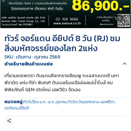
1/1
ทัวร์ จอร์แดน อียิปต์ 8 วัน (RJ) ชม
สิ่งมหัศจรรย์ของโลก 2แห่ง
SKU : เดินทาง : ตุลาคม 2569
คำอธิบายสินค้าแบบย่อ
เที่ยวนครเพตรา ดินแดนศิลาทรายสีชมพู ทะเลสาบเดดซี มหา
พีรามิด แห่ง กีซ่า พิเศษ!! ดินเนอร์บนเรือล่องแม่น้ำไนล์ ชม
พิพิธภัณฑ์ GEM เปิดใหม่ เอฟวีนิว จัดเอง
หมวดหมู่:
ทัวร์เดือน ม.ค.-ธ.ค.
,
ตุลาคม
,
ทัวร์ตะวันออกกลาง-แอฟริกา
,
จอร์แดน
,
อียิปต์
แชร์