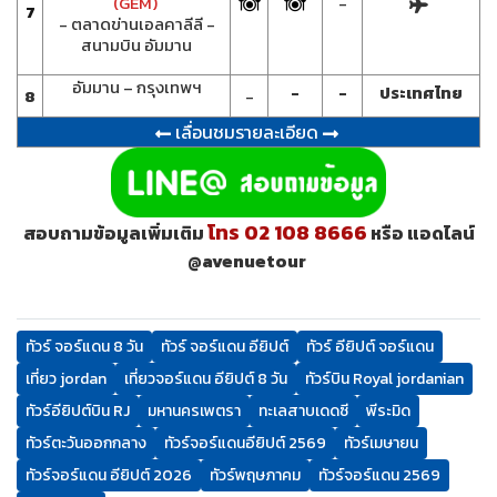
(GEM)
-
7
- ตลาดข่านเอลคาลีลี -
สนามบิน อัมมาน
อัมมาน – กรุงเทพฯ
-
-
ประเทศไทย
8
-
เลื่อนชมรายละเอียด
โทร 02 108 8666
สอบถามข้อมูลเพิ่มเติม
หรือ แอดไลน์
@avenuetour
ทัวร์ จอร์แดน 8 วัน
ทัวร์ จอร์แดน อียิปต์
ทัวร์ อียิปต์ จอร์แดน
เที่ยว jordan
เที่ยวจอร์แดน อียิปต์ 8 วัน
ทัวร์บิน Royal jordanian
ทัวร์อียิปต์บิน RJ
มหานครเพตรา
ทะเลสาบเดดซี
พีระมิด
ทัวร์ตะวันออกกลาง
ทัวร์จอร์แดนอียิปต์ 2569
ทัวร์เมษายน
ทัวร์จอร์แดน อียิปต์ 2026
ทัวร์พฤษภาคม
ทัวร์จอร์แดน 2569