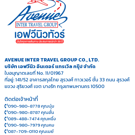
AVENUE INTER TRAVEL GROUP CO., LTD.
บริษัท เอฟวีนิว อินเตอร์ แทรเวิล กรุ๊ป จำกัด
ใบอนุญาตเลขที่ No. 11/01967
ที่อยู่: 141/52 อาคารสกุลไทย สุรวงศ์ ทาวเวอร์ ชั้น 33 ถนน สุรวงศ์
แขวง สุริยวงศ์ เขต บางรัก กรุงเทพมหานคร 10500
ติดต่อเจ้าหน้าที่
090-980-8778 คุณบุ๋ม
090-980-8787 คุณอั๋น
089-488-7474 คุณหนึ่ง
090-980-7979 คุณคม
087-709-0110 คุณเมย์