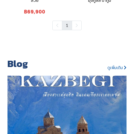
สวย
อุชกูลลี่ บาทูมิ
฿69,900
1
Blog
ดูเพิ่มเติม