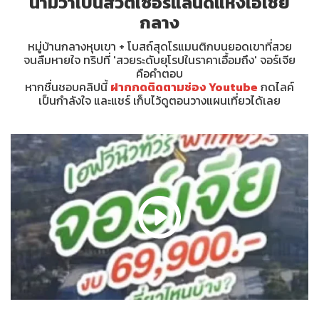
นามว่าเป็นสวิตเซอร์แลนด์แห่งเอเชีย
กลาง
หมู่บ้านกลางหุบเขา + โบสถ์สุดโรแมนติกบนยอดเขาที่สวย
จนลืมหายใจ ทริปที่ 'สวยระดับยุโรปในราคาเอื้อมถึง' จอร์เจีย
คือคำตอบ
หากชื่นชอบคลิปนี้
ฝากกดติดตามช่อง Youtube
กดไลค์
เป็นกำลังใจ และแชร์ เก็บไว้ดูตอนวางแผนเที่ยวได้เลย