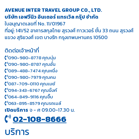
AVENUE INTER TRAVEL GROUP CO., LTD.
บริษัท เอฟวีนิว อินเตอร์ แทรเวิล กรุ๊ป จำกัด
ใบอนุญาตเลขที่ No. 11/01967
ที่อยู่: 141/52 อาคารสกุลไทย สุรวงศ์ ทาวเวอร์ ชั้น 33 ถนน สุรวงศ์
แขวง สุริยวงศ์ เขต บางรัก กรุงเทพมหานคร 10500
ติดต่อเจ้าหน้าที่
090-980-8778 คุณบุ๋ม
090-980-8787 คุณอั๋น
089-488-7474 คุณหนึ่ง
090-980-7979 คุณคม
087-709-0110 คุณเมย์
094-343-6767 คุณนิ้งค์
064-849-9116 คุณจิ๊บ
063-895-8 579
คุณรถเมล์
เปิดบริการ
จ - ศ 09.00-17.30 น.
02-108-8666
บริการ