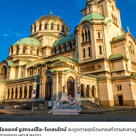
โธดอกซ์ รูปทรงนีโอ-ไบเซนไทน์
สะดุดตายอดโดมทองคำตรงกลางสูง
ถาปัตยกรรมสุดสวยงาม