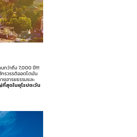
านกว่าถึง 7,000 ปี!!!
ักรวรรดิออตโตมัน
กหลายอารยธรรมและ
่ที่สุดในยุโรปตะวัน