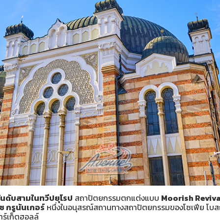
อันดับสามในทวีปยุโรป
สถาปัตยกรรมตกแต่งแบบ
Moorish Reviva
ช กรูนันเกอร์
หนึ่งในอนุสรณ์สถานทางสถาปัตยกรรมของโซเฟีย โบสถ์ย
าร์เก็ตฮอลล์