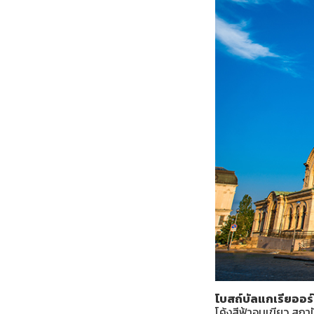
โบสถ์บัลแกเรียออร์
โค้งสีฟ้าอมเขียว ส