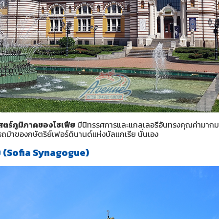
าสตร์ภูมิภาคของโซเฟีย
มีนิทรรศการและแกลเลอรีอันทรงคุณค่ามากมา
รถม้าของกษัตริย์เฟอร์ดินานด์แห่งบัลแกเรีย นั่นเอง
ีย (Sofia Synagogue)