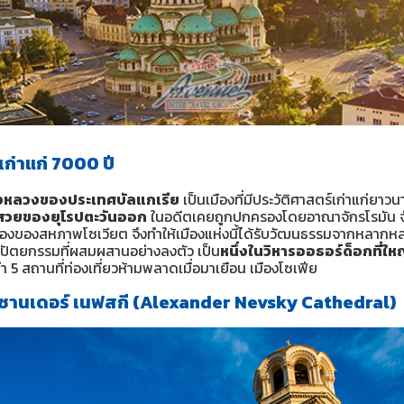
เก่าแก่ 7000 ปี
องหลวงของประเทศบัลแกเรีย
เป็นเมืองที่มีประวัติศาสตร์เก่าแก่ยาวน
งสวยของยุโรปตะวันออก
ในอดีตเคยถูกปกครองโดยอาณาจักรโรมัน จ
งของของสหภาพโซเวียต จึงทำให้เมืองแห่งนี้ได้รับวัฒนธรรมจากหลา
ถาปัตยกรรมที่ผสมผสานอย่างลงตัว เป็น
หนึ่งในวิหารออธอร์ด็อกที่ใหญ
 5 สถานที่ท่องเที่ยวห้ามพลาดเมื่อมาเยือน เมืองโซเฟีย
กซานเดอร์ เนฟสกี (Alexander Nevsky Cathedral)