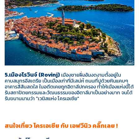
5.เมืองโรวินจ์ (Rovinj)
เมืองชายฝั่งอันงดงามตั้งอยู่ใน
คาบสมุทรอีสเตรีย เป็นเมืองเก่าที่มีเสน่ห์ ถนนที่ปูด้วยหินแคบๆ
อาคารสีสันสดใส ในอดีตเคยถูกอิตาลีปกครอง ทำให้เมืองแห่งนี้ได้
รับสถาปัตยกรรมและวัฒนธรรมของอิตาลีมาเป็นอย่างมาก จนได้
รับขนานนามว่า "เวนิสแห่ง โครเอเชีย"
สนใจเที่ยว โครเอเชีย กับ เอฟวีนิว คลิ๊กเลย !