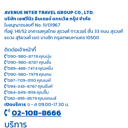
AVENUE INTER TRAVEL GROUP CO., LTD.
บริษัท เอฟวีนิว อินเตอร์ แทรเวิล กรุ๊ป จำกัด
ใบอนุญาตเลขที่ No. 11/01967
ที่อยู่: 141/52 อาคารสกุลไทย สุรวงศ์ ทาวเวอร์ ชั้น 33 ถนน สุรวงศ์
แขวง สุริยวงศ์ เขต บางรัก กรุงเทพมหานคร 10500
ติดต่อเจ้าหน้าที่
090-980-8778 คุณบุ๋ม
090-980-8787 คุณอั๋น
089-488-7474 คุณหนึ่ง
090-980-7979 คุณคม
087-709-0110 คุณเมย์
094-343-6767 คุณนิ้งค์
064-849-9116 คุณจิ๊บ
063-895-8 579
คุณรถเมล์
เปิดบริการ
จ - ศ 09.00-17.30 น.
02-108-8666
บริการ