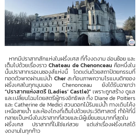
หากมีปราสาทสักแห่งในฝรั่งเศส ที่ทั้งงดงาม อ่อนช้อย และ
เต็มไปด้วยเรื่องราว
Chateau de Chenonceau
คือหนึ่งใน
นั้นปราสาทเรอเนซองส์แห่งนี้ โดดเด่นด้วยสถาปัตยกรรมที่
ทอดตัวพาดผ่านแม่น้ำ
Cher
สะท้อนภาพความโรแมนติกของ
ฝรั่งเศสในทุกมุมมอง Chenonceau ยังได้รับฉายาว่า
“ปราสาทแห่งสตรี (Ladies’ Castle)”
เพราะถูกสร้าง ดูแล
และเปลี่ยนโฉมโดยสตรีผู้ทรงอิทธิพล ทั้ง Diane de Poitiers
และ Catherine de Medici สวนดอกไม้ริมแม่น้ำ ทางเดินโค้ง
เหนือสายน้ำ และห้องโถงที่เต็มไปด้วยประวัติศาสตร์ ทำให้ที่นี่
กลายเป็นหนึ่งในปราสาทที่สวยและมีผู้เยี่ยมชมมากที่สุดใน
ฝรั่งเศส ปราสาทที่ไม่ใช่แค่สวย แต่เล่าเรื่องฝรั่งเศสได้
งดงามในทุกก้าว