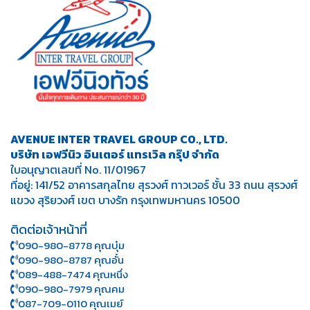
AVENUE INTER TRAVEL GROUP CO., LTD.
บริษัท เอฟวีนิว อินเตอร์ แทรเวิล กรุ๊ป จำกัด
ใบอนุญาตเลขที่ No. 11/01967
ที่อยู่: 141/52 อาคารสกุลไทย สุรวงศ์ ทาวเวอร์ ชั้น 33 ถนน สุรวงศ์
แขวง สุริยวงศ์ เขต บางรัก กรุงเทพมหานคร 10500
ติดต่อเจ้าหน้าที่
090-980-8778 คุณบุ๋ม
090-980-8787 คุณอั๋น
089-488-7474 คุณหนึ่ง
090-980-7979 คุณคม
087-709-0110 คุณเมย์