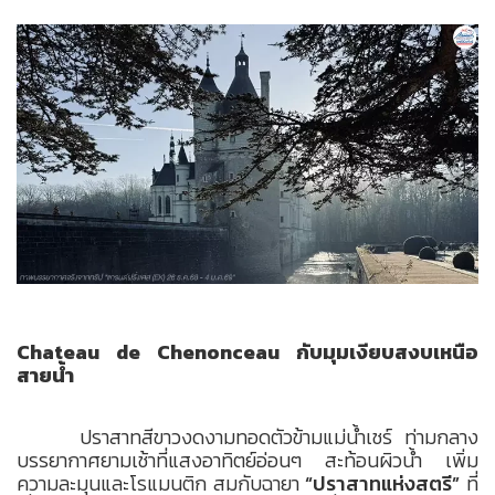
Chateau de Chenonceau กับมุมเงียบสงบเหนือ
สายน้ำ
ปราสาทสีขาวงดงามทอดตัวข้ามแม่น้ำเชร์ ท่ามกลาง
บรรยากาศยามเช้าที่แสงอาทิตย์อ่อนๆ สะท้อนผิวน้ำ เพิ่ม
ความละมุนและโรแมนติก สมกับฉายา
“ปราสาทแห่งสตรี”
ที่