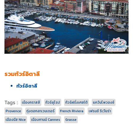
รวมทัวร์อิตาลี
ทัวร์อิตาลี
Tags :
เมืองกราสส์
ทัวร์ยุโรป
ทัวร์ฝรั่งเศสใต้
แคว้นโพวองซ์
Provence
ทุ่งดอกลาเวนเดอร์
French Riviera
เฟรนช์ ริเวียร่า
เมืองนีส Nice
เมืองคานน์ Cannes
Grasse