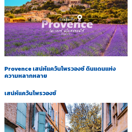
Provence
เสน่ห์แคว้นโพรวองซ์ ดินแดนแห่ง
ความหลากหลาย
เส
น่ห์แคว้นโพรวองซ์