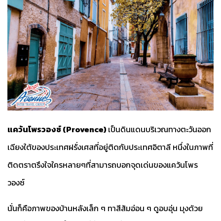
แคว้นโพรวองซ์ (Provence)
เป็นดินแดนบริเวณทางตะวันออก
เฉียงใต้ของประเทศฝรั่งเศสที่อยู่ติดกับประเทศอิตาลี หนึ่งในภาพที่
ติดตราตรึงใจใครหลายๆที่สามารถบอกจุดเด่นของแคว้นโพร
วองซ์
นั่นก็คือภาพของบ้านหลังเล็ก ๆ ทาสีส้มอ่อน ๆ ดูอบอุ่น มุงด้วย