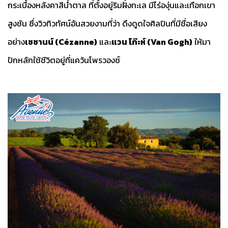
กระเบื้องหลังคาสีน้ำตาล ที่ตั้งอยู่ริมฝั่งทะเล มีไร่องุ่นและเทือกเขา
สูงชัน ซึ่งวิวทิวทัศน์อันสวยงามที่ว่า ดึงดูดใจศิลปินที่มีชื่อเสียง
อย่าง
เซซานน์ (Cézanne)
และ
แวน โก๊ะห์ (Van Gogh)
ให้มา
ปักหลักใช้ชีวิตอยู่ที่แคว้นโพรวองซ์