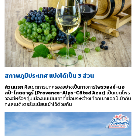
สภาพภูมิประเทศ แบ่งได้เป็น 3 ส่วน
ส่วนแรก
คือเขตการปกครองอย่างเป็นทางการ
โพรวองซ์-แอ
ลป์-โกตดาซูร์ (Provence-Alps-Côted’Azur)
เป็นเขตโพร
วองซ์หรือกลุ่มเมืองบนเนินเขาที่เชื่อมระหว่างเทือกเขาแอลป์เข้ากับ
ทะเลเมดิเตอร์เรเนียนเข้าไว้ด้วยกัน