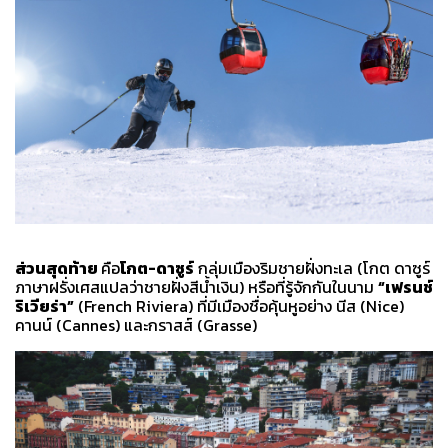
ส่วนสุดท้าย
คือ
โกต-ดาซูร์
กลุ่มเมืองริมชายฝั่งทะเล (โกต ดาซูร์
ภาษาฝรั่งเศสแปลว่าชายฝั่งสีน้ำเงิน) หรือที่รู้จักกันในนาม
“เฟรนช์
ริเวียร่า”
(French Riviera) ที่มีเมืองชื่อคุ้นหูอย่าง นีส (Nice)
คานน์ (Cannes) และกราสส์ (Grasse)