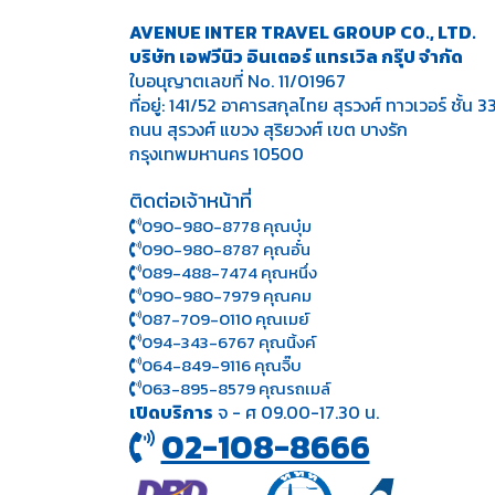
AVENUE INTER TRAVEL GROUP CO., LTD.
บริษัท เอฟวีนิว อินเตอร์ แทรเวิล กรุ๊ป จำกัด
ใบอนุญาตเลขที่ No. 11/01967
ที่อยู่: 141/52 อาคารสกุลไทย สุรวงศ์ ทาวเวอร์ ชั้น 3
ถนน สุรวงศ์ แขวง สุริยวงศ์ เขต บางรัก
กรุงเทพมหานคร 10500
ติดต่อเจ้าหน้าที่
090-980-8778 คุณบุ๋ม
090-980-8787 คุณอั๋น
089-488-7474 คุณหนึ่ง
090-980-7979 คุณคม
087-709-0110 คุณเมย์
094-343-6767 คุณนิ้งค์
064-849-9116 คุณจิ๊บ
063-895-8 579
คุณรถเมล์
เปิดบริการ
จ - ศ 09.00-17.30 น.
02-108-8666