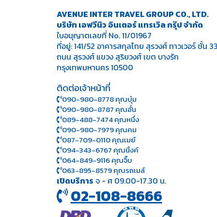
AVENUE INTER TRAVEL GROUP CO., LTD.
บริษัท เอฟวีนิว อินเตอร์ แทรเวิล กรุ๊ป จำกัด
ใบอนุญาตเลขที่ No. 11/01967
ที่อยู่: 141/52 อาคารสกุลไทย สุรวงศ์ ทาวเวอร์ ชั้น 3
ถนน สุรวงศ์ แขวง สุริยวงศ์ เขต บางรัก
กรุงเทพมหานคร 10500
ติดต่อเจ้าหน้าที่
090-980-8778 คุณบุ๋ม
090-980-8787 คุณอั๋น
089-488-7474 คุณหนึ่ง
090-980-7979 คุณคม
087-709-0110 คุณเมย์
094-343-6767 คุณนิ้งค์
064-849-9116 คุณจิ๊บ
063-895-8 579
คุณรถเมล์
เปิดบริการ
จ - ศ 09.00-17.30 น.
02-108-8666