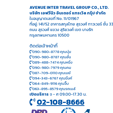
AVENUE INTER TRAVEL GROUP CO., LTD.
บริษัท เอฟวีนิว อินเตอร์ แทรเวิล กรุ๊ป จำกัด
ใบอนุญาตเลขที่ No. 11/01967
ที่อยู่: 141/52 อาคารสกุลไทย สุรวงศ์ ทาวเวอร์ ชั้น 3
ถนน สุรวงศ์ แขวง สุริยวงศ์ เขต บางรัก
กรุงเทพมหานคร 10500
ติดต่อเจ้าหน้าที่
090-980-8778 คุณบุ๋ม
090-980-8787 คุณอั๋น
089-488-7474 คุณหนึ่ง
090-980-7979 คุณคม
087-709-0110 คุณเมย์
094-343-6767 คุณนิ้งค์
064-849-9116 คุณจิ๊บ
063-895-8 579
คุณรถเมล์
เปิดบริการ
จ - ศ 09.00-17.30 น.
02-108-8666