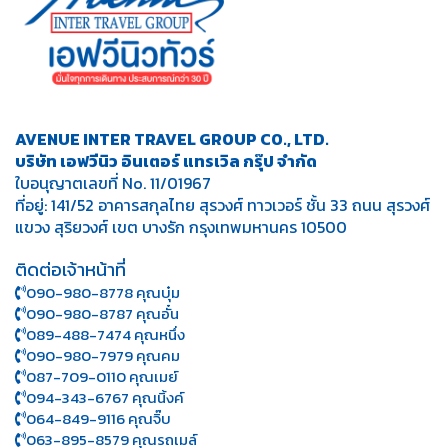
AVENUE INTER TRAVEL GROUP CO., LTD.
บริษัท เอฟวีนิว อินเตอร์ แทรเวิล กรุ๊ป จำกัด
ใบอนุญาตเลขที่ No. 11/01967
ที่อยู่: 141/52 อาคารสกุลไทย สุรวงศ์ ทาวเวอร์ ชั้น 33 ถนน สุรวงศ์
แขวง สุริยวงศ์ เขต บางรัก กรุงเทพมหานคร 10500
ติดต่อเจ้าหน้าที่
090-980-8778 คุณบุ๋ม
090-980-8787 คุณอั๋น
089-488-7474 คุณหนึ่ง
090-980-7979 คุณคม
087-709-0110 คุณเมย์
094-343-6767 คุณนิ้งค์
064-849-9116 คุณจิ๊บ
063-895-8 579
คุณรถเมล์