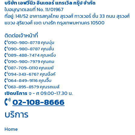
บริษัท เอฟวีนิว อินเตอร์ แทรเวิล กรุ๊ป จำกัด
ใบอนุญาตเลขที่ No. 11/01967
ที่อยู่: 141/52 อาคารสกุลไทย สุรวงศ์ ทาวเวอร์ ชั้น 33 ถนน สุรวงศ์
แขวง สุริยวงศ์ เขต บางรัก กรุงเทพมหานคร 10500
ติดต่อเจ้าหน้าที่
090-980-8778 คุณบุ๋ม
090-980-8787 คุณอั๋น
089-488-7474 คุณหนึ่ง
090-980-7979 คุณคม
087-709-0110 คุณเมย์
094-343-6767 คุณนิ้งค์
064-849-9116 คุณจิ๊บ
063-895-8 579
คุณรถเมล์
เปิดบริการ
จ - ศ 09.00-17.30 น.
02-108-8666
บริการ
Home