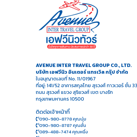
AVENUE INTER TRAVEL GROUP CO., LTD.
บริษัท เอฟวีนิว อินเตอร์ แทรเวิล กรุ๊ป จำกัด
ใบอนุญาตเลขที่ No. 11/01967
ที่อยู่: 141/52 อาคารสกุลไทย สุรวงศ์ ทาวเวอร์ ชั้น 3
ถนน สุรวงศ์ แขวง สุริยวงศ์ เขต บางรัก
กรุงเทพมหานคร 10500
ติดต่อเจ้าหน้าที่
090-980-8778 คุณบุ๋ม
090-980-8787 คุณอั๋น
089-488-7474 คุณหนึ่ง