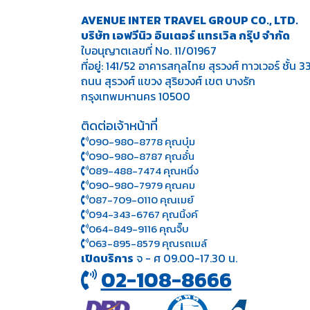
AVENUE INTER TRAVEL GROUP CO., LTD.
บริษัท เอฟวีนิว อินเตอร์ แทรเวิล กรุ๊ป จำกัด
ใบอนุญาตเลขที่ No. 11/01967
ที่อยู่: 141/52 อาคารสกุลไทย สุรวงศ์ ทาวเวอร์ ชั้น 3
ถนน สุรวงศ์ แขวง สุริยวงศ์ เขต บางรัก
กรุงเทพมหานคร 10500
ติดต่อเจ้าหน้าที่
090-980-8778 คุณบุ๋ม
090-980-8787 คุณอั๋น
089-488-7474 คุณหนึ่ง
090-980-7979 คุณคม
087-709-0110 คุณเมย์
094-343-6767 คุณนิ้งค์
064-849-9116 คุณจิ๊บ
063-895-8 579
คุณรถเมล์
เปิดบริการ
จ - ศ 09.00-17.30 น.
02-108-8666