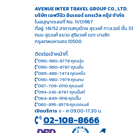
AVENUE INTER TRAVEL GROUP CO., LTD.
บริษัท เอฟวีนิว อินเตอร์ แทรเวิล กรุ๊ป จำกัด
ใบอนุญาตเลขที่ No. 11/01967
ที่อยู่: 141/52 อาคารสกุลไทย สุรวงศ์ ทาวเวอร์ ชั้น 3
ถนน สุรวงศ์ แขวง สุริยวงศ์ เขต บางรัก
กรุงเทพมหานคร 10500
ติดต่อเจ้าหน้าที่
090-980-8778 คุณบุ๋ม
090-980-8787 คุณอั๋น
089-488-7474 คุณหนึ่ง
090-980-7979 คุณคม
087-709-0110 คุณเมย์
094-343-6767 คุณนิ้งค์
064-849-9116 คุณจิ๊บ
063-895-8 579
คุณรถเมล์
เปิดบริการ
จ - ศ 09.00-17.30 น.
02-108-8666