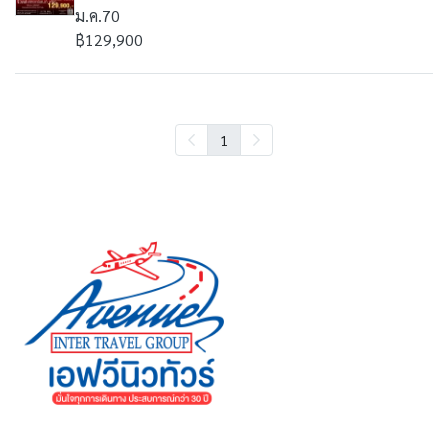
ม.ค.70
฿129,900
1