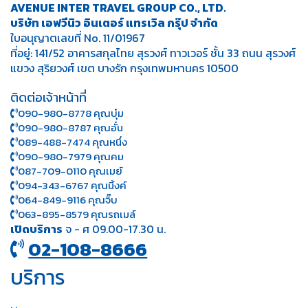
AVENUE INTER TRAVEL GROUP CO., LTD.
บริษัท เอฟวีนิว อินเตอร์ แทรเวิล กรุ๊ป จำกัด
ใบอนุญาตเลขที่ No. 11/01967
ที่อยู่: 141/52 อาคารสกุลไทย สุรวงศ์ ทาวเวอร์ ชั้น 33 ถนน สุรวงศ์
แขวง สุริยวงศ์ เขต บางรัก กรุงเทพมหานคร 10500
ติดต่อเจ้าหน้าที่
090-980-8778 คุณบุ๋ม
090-980-8787 คุณอั๋น
089-488-7474 คุณหนึ่ง
090-980-7979 คุณคม
087-709-0110 คุณเมย์
094-343-6767 คุณนิ้งค์
064-849-9116 คุณจิ๊บ
063-895-8 579
คุณรถเมล์
เปิดบริการ
จ - ศ 09.00-17.30 น.
02-108-8666
บริการ