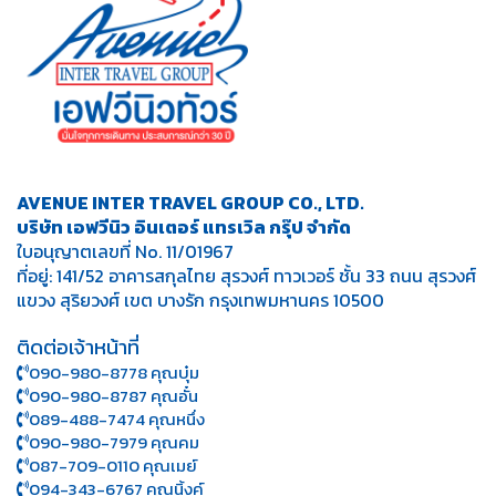
AVENUE INTER TRAVEL GROUP CO., LTD.
บริษัท เอฟวีนิว อินเตอร์ แทรเวิล กรุ๊ป จำกัด
ใบอนุญาตเลขที่ No. 11/01967
ที่อยู่: 141/52 อาคารสกุลไทย สุรวงศ์ ทาวเวอร์ ชั้น 33 ถนน สุรวงศ์
แขวง สุริยวงศ์ เขต บางรัก กรุงเทพมหานคร 10500
ติดต่อเจ้าหน้าที่
090-980-8778 คุณบุ๋ม
090-980-8787 คุณอั๋น
089-488-7474 คุณหนึ่ง
090-980-7979 คุณคม
087-709-0110 คุณเมย์
094-343-6767 คุณนิ้งค์