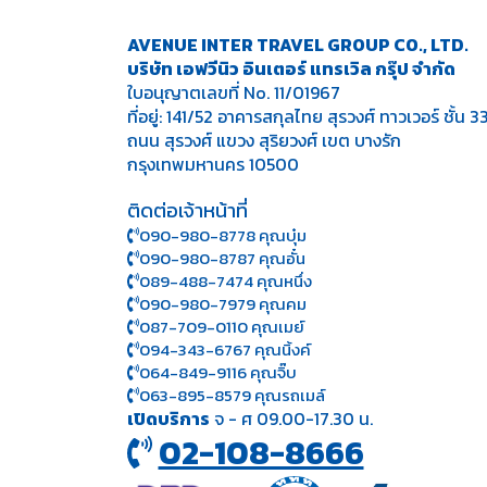
AVENUE INTER TRAVEL GROUP CO., LTD.
บริษัท เอฟวีนิว อินเตอร์ แทรเวิล กรุ๊ป จำกัด
ใบอนุญาตเลขที่ No. 11/01967
ที่อยู่: 141/52 อาคารสกุลไทย สุรวงศ์ ทาวเวอร์ ชั้น 3
ถนน สุรวงศ์ แขวง สุริยวงศ์ เขต บางรัก
กรุงเทพมหานคร 10500
ติดต่อเจ้าหน้าที่
090-980-8778 คุณบุ๋ม
090-980-8787 คุณอั๋น
089-488-7474 คุณหนึ่ง
090-980-7979 คุณคม
087-709-0110 คุณเมย์
094-343-6767 คุณนิ้งค์
064-849-9116 คุณจิ๊บ
063-895-8 579
คุณรถเมล์
เปิดบริการ
จ - ศ 09.00-17.30 น.
02-108-8666