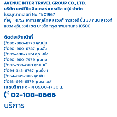
AVENUE INTER TRAVEL GROUP CO., LTD.
บริษัท เอฟวีนิว อินเตอร์ แทรเวิล กรุ๊ป จำกัด
ใบอนุญาตเลขที่ No. 11/01967
ที่อยู่: 141/52 อาคารสกุลไทย สุรวงศ์ ทาวเวอร์ ชั้น 33 ถนน สุรวงศ์
แขวง สุริยวงศ์ เขต บางรัก กรุงเทพมหานคร 10500
ติดต่อเจ้าหน้าที่
090-980-8778 คุณบุ๋ม
090-980-8787 คุณอั๋น
089-488-7474 คุณหนึ่ง
090-980-7979 คุณคม
087-709-0110 คุณเมย์
094-343-6767 คุณนิ้งค์
064-849-9116 คุณจิ๊บ
063-895-8 579
คุณรถเมล์
เปิดบริการ
จ - ศ 09.00-17.30 น.
02-108-8666
บริการ