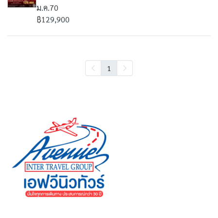
ม.ค.70
฿129,900
1