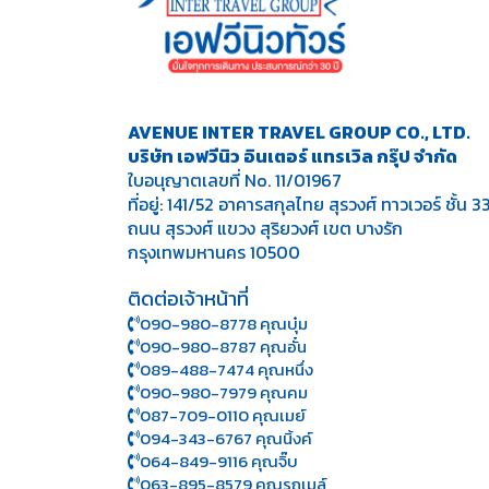
AVENUE INTER TRAVEL GROUP CO., LTD.
บริษัท เอฟวีนิว อินเตอร์ แทรเวิล กรุ๊ป จำกัด
ใบอนุญาตเลขที่ No. 11/01967
ที่อยู่: 141/52 อาคารสกุลไทย สุรวงศ์ ทาวเวอร์ ชั้น 3
ถนน สุรวงศ์ แขวง สุริยวงศ์ เขต บางรัก
กรุงเทพมหานคร 10500
ติดต่อเจ้าหน้าที่
090-980-8778 คุณบุ๋ม
090-980-8787 คุณอั๋น
089-488-7474 คุณหนึ่ง
090-980-7979 คุณคม
087-709-0110 คุณเมย์
094-343-6767 คุณนิ้งค์
064-849-9116 คุณจิ๊บ
063-895-8 579
คุณรถเมล์