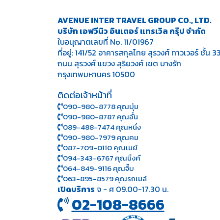
AVENUE INTER TRAVEL GROUP CO., LTD.
บริษัท เอฟวีนิว อินเตอร์ แทรเวิล กรุ๊ป จำกัด
ใบอนุญาตเลขที่ No. 11/01967
ที่อยู่: 141/52 อาคารสกุลไทย สุรวงศ์ ทาวเวอร์ ชั้น 3
ถนน สุรวงศ์ แขวง สุริยวงศ์ เขต บางรัก
กรุงเทพมหานคร 10500
ติดต่อเจ้าหน้าที่
090-980-8778 คุณบุ๋ม
090-980-8787 คุณอั๋น
089-488-7474 คุณหนึ่ง
090-980-7979 คุณคม
087-709-0110 คุณเมย์
094-343-6767 คุณนิ้งค์
064-849-9116 คุณจิ๊บ
063-895-8 579
คุณรถเมล์
เปิดบริการ
จ - ศ 09.00-17.30 น.
02-108-8666