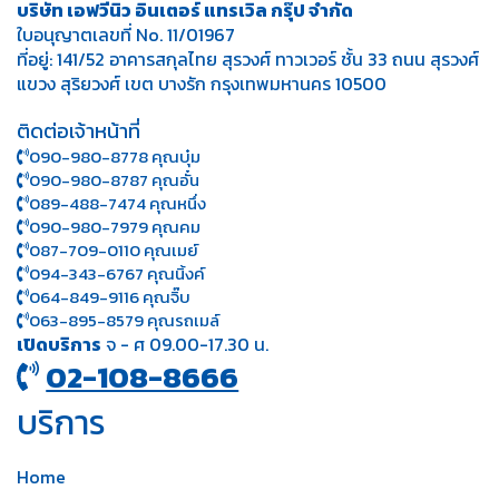
บริษัท เอฟวีนิว อินเตอร์ แทรเวิล กรุ๊ป จำกัด
ใบอนุญาตเลขที่ No. 11/01967
ที่อยู่: 141/52 อาคารสกุลไทย สุรวงศ์ ทาวเวอร์ ชั้น 33 ถนน สุรวงศ์
แขวง สุริยวงศ์ เขต บางรัก กรุงเทพมหานคร 10500
ติดต่อเจ้าหน้าที่
090-980-8778 คุณบุ๋ม
090-980-8787 คุณอั๋น
089-488-7474 คุณหนึ่ง
090-980-7979 คุณคม
087-709-0110 คุณเมย์
094-343-6767 คุณนิ้งค์
064-849-9116 คุณจิ๊บ
063-895-8 579
คุณรถเมล์
เปิดบริการ
จ - ศ 09.00-17.30 น.
02-108-8666
บริการ
Home