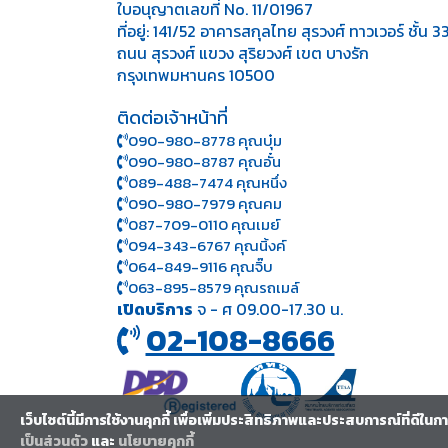
ใบอนุญาตเลขที่ No. 11/01967
ที่อยู่: 141/52 อาคารสกุลไทย สุรวงศ์ ทาวเวอร์ ชั้น 3
ถนน สุรวงศ์ แขวง สุริยวงศ์ เขต บางรัก
กรุงเทพมหานคร 10500
ติดต่อเจ้าหน้าที่
090-980-8778 คุณบุ๋ม
090-980-8787 คุณอั๋น
089-488-7474 คุณหนึ่ง
090-980-7979 คุณคม
087-709-0110 คุณเมย์
094-343-6767 คุณนิ้งค์
064-849-9116 คุณจิ๊บ
063-895-8 579
คุณรถเมล์
เปิดบริการ
จ - ศ 09.00-17.30 น.
02-108-8666
เว็บไซต์นี้มีการใช้งานคุกกี้ เพื่อเพิ่มประสิทธิภาพและประสบการณ์ที่ดีใน
เป็นส่วนตัว
และ
นโยบายคุกกี้