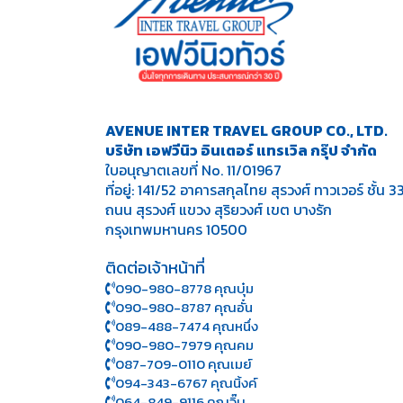
AVENUE INTER TRAVEL GROUP CO., LTD.
บริษัท เอฟวีนิว อินเตอร์ แทรเวิล กรุ๊ป จำกัด
ใบอนุญาตเลขที่ No. 11/01967
ที่อยู่: 141/52 อาคารสกุลไทย สุรวงศ์ ทาวเวอร์ ชั้น 3
ถนน สุรวงศ์ แขวง สุริยวงศ์ เขต บางรัก
กรุงเทพมหานคร 10500
ติดต่อเจ้าหน้าที่
090-980-8778 คุณบุ๋ม
090-980-8787 คุณอั๋น
089-488-7474 คุณหนึ่ง
090-980-7979 คุณคม
087-709-0110 คุณเมย์
094-343-6767 คุณนิ้งค์
064-849-9116 คุณจิ๊บ