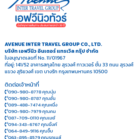
AVENUE INTER TRAVEL GROUP CO., LTD.
บริษัท เอฟวีนิว อินเตอร์ แทรเวิล กรุ๊ป จำกัด
ใบอนุญาตเลขที่ No. 11/01967
ที่อยู่: 141/52 อาคารสกุลไทย สุรวงศ์ ทาวเวอร์ ชั้น 33 ถนน สุรวงศ์
แขวง สุริยวงศ์ เขต บางรัก กรุงเทพมหานคร 10500
ติดต่อเจ้าหน้าที่
090-980-8778 คุณบุ๋ม
090-980-8787 คุณอั๋น
089-488-7474 คุณหนึ่ง
090-980-7979 คุณคม
087-709-0110 คุณเมย์
094-343-6767 คุณนิ้งค์
064-849-9116 คุณจิ๊บ
063-895-8 579
คุณรถเมล์