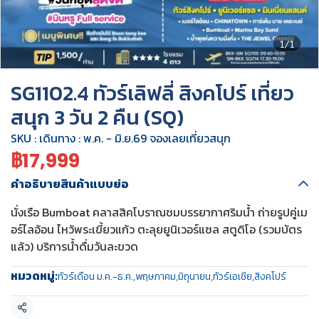
1/1
SG1102.4 ทัวร์เลิฟลี่ สิงคโปร์ เที่ยว
สนุก 3 วัน 2 คืน (SQ)
SKU : เดินทาง : พ.ค. - มิ.ย.69 จองเลยเที่ยวสนุก
฿17,999
คำอธิบายสินค้าแบบย่อ
นั่งเรือ Bumboat คลาสสิคโบราณชมบรรยากาศริมน้ำ ถ่ายรูปคู่เม
อร์ไลอ้อน ไหว้พระเขี้ยวแก้ว ตะลุยยูนิเวอร์แซล สตูดิโอ (รวมบัตร
แล้ว) บริการน้ำดื่มวันละขวด
หมวดหมู่:
ทัวร์เดือน ม.ค.-ธ.ค.
,
พฤษภาคม
,
มิถุนายน
,
ทัวร์เอเชีย
,
สิงคโปร์
แชร์