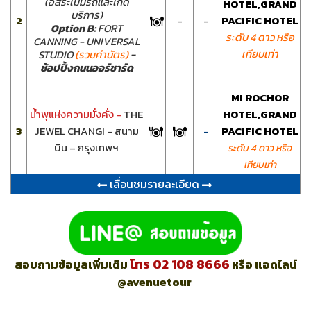
(อิสระไม่มีรถและไกด์
HOTEL,GRAND
บริการ)
2
-
-
PACIFIC HOTEL
Option B:
FORT
ระดับ 4 ดาว หรือ
CANNING - UNIVERSAL
เทียบเท่า
STUDIO
(รวมค่าบัตร)
-
ช้อปปิ้งถนนออร์ชาร์ด
MI ROCHOR
น้ำพุแห่งความมั่งคั่ง -
THE
HOTEL,GRAND
3
JEWEL CHANGI - สนาม
-
PACIFIC HOTEL
บิน – กรุงเทพฯ
ระดับ 4 ดาว หรือ
เทียบเท่า
เลื่อนชมรายละเอียด
โทร 02 108 8666
สอบถามข้อมูลเพิ่มเติม
หรือ แอดไลน์
@avenuetour