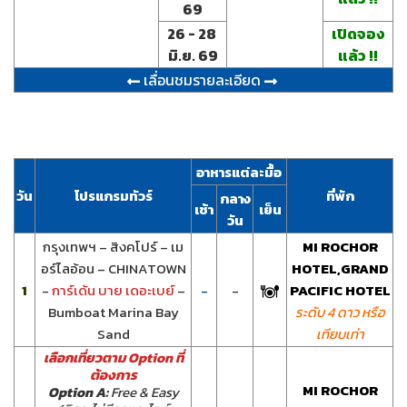
69
26 - 28
เปิดจอง
มิ.ย. 69
แล้ว !!
เลื่อนชมรายละเอียด
อาหารแต่ละมื้อ
วัน
โปรแกรมทัวร์
ที่พัก
กลาง
เช้า
เย็น
วัน
กรุงเทพฯ – สิงคโปร์ – เม
MI ROCHOR
อร์ไลอ้อน – CHINATOWN
HOTEL,GRAND
1
-
การ์เด้น บาย เดอะเบย์
–
-
-
PACIFIC HOTEL
Bumboat Marina Bay
ระดับ 4 ดาว หรือ
Sand
เทียบเท่า
เลือกเที่ยวตาม Option ที่
ต้องการ
MI ROCHOR
Option A:
Free & Easy