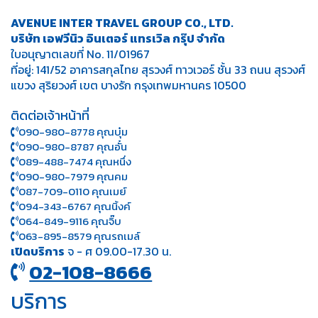
AVENUE INTER TRAVEL GROUP CO., LTD.
บริษัท เอฟวีนิว อินเตอร์ แทรเวิล กรุ๊ป จำกัด
ใบอนุญาตเลขที่ No. 11/01967
ที่อยู่: 141/52 อาคารสกุลไทย สุรวงศ์ ทาวเวอร์ ชั้น 33 ถนน สุรวงศ์
แขวง สุริยวงศ์ เขต บางรัก กรุงเทพมหานคร 10500
ติดต่อเจ้าหน้าที่
090-980-8778 คุณบุ๋ม
090-980-8787 คุณอั๋น
089-488-7474 คุณหนึ่ง
090-980-7979 คุณคม
087-709-0110 คุณเมย์
094-343-6767 คุณนิ้งค์
064-849-9116 คุณจิ๊บ
063-895-8 579
คุณรถเมล์
เปิดบริการ
จ - ศ 09.00-17.30 น.
02-108-8666
บริการ