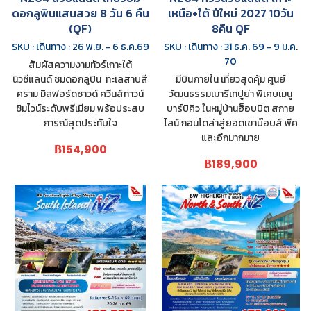
ดอกลูพินแสนสวย 8 วัน 6 คืน
เหนือ+ใต้ ปีใหม่ 2027 10วัน
(QF)
8คืน QF
SKU : เดินทาง : 26 พ.ย. - 6 ธ.ค.69
SKU : เดินทาง : 31 ธ.ค. 69 - 9 ม.ค.
70
สัมผัสความงามทัวร์เกาะใต้
นิวซีแลนด์ ชมดอกลูปิน ทะเลสาบสี
มีบินภายใน เที่ยวสุดคุ้ม ศูนย์
คราม มิลฟอร์ดซาวด์ ควีนส์ทาวน์
วัฒนธรรมเมารีเทปูย่า พิเศษเมนู
ชิมไวน์ระดับพรีเมียม พร้อประสบ
บาร์บิคิว ในหมู่บ้านฮ็อบบิต สกาย
การณ์สุดประทับใจ
ไลน์ กอนโดล่าสู่ยอดเขาบ๊อบส์ พีค
และอีกมากมาย
฿154,900
฿189,900