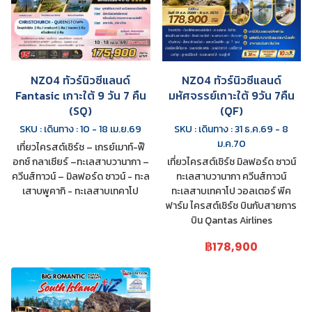
NZ04 ทัวร์นิวซีแลนด์
NZ04 ทัวร์นิวซีแลนด์
Fantasic เกาะใต้ 9 วัน 7 คืน
มหัศจรรย์เกาะใต้ 9วัน 7คืน
(SQ)
(QF)
SKU : เดินทาง : 10 - 18 เม.ย.69
SKU : เดินทาง : 31 ธ.ค.69 - 8
ม.ค.70
เที่ยวไครสต์เชิร์ช – เกรย์เมาท์-ฟ๊
อกซ์ กลาเซียร์ –ทะเลสาบวานากา –
เที่ยวไครสต์เชิร์ช มิลฟอร์ด ซาวน์
ควีนส์ทาวน์ – มิลฟอร์ด ซาวน์ - ทะล
ทะเลสาบวานากา ควีนส์ทาวน์
เสาบพูคากิ - ทะเลสาบเทคาโป
ทะเลสาบเทคาโป วอลเตอร์ พีค
ฟาร์ม ไครสต์เชิร์ช บินกับสายการ
บิน Qantas Airlines
฿178,900