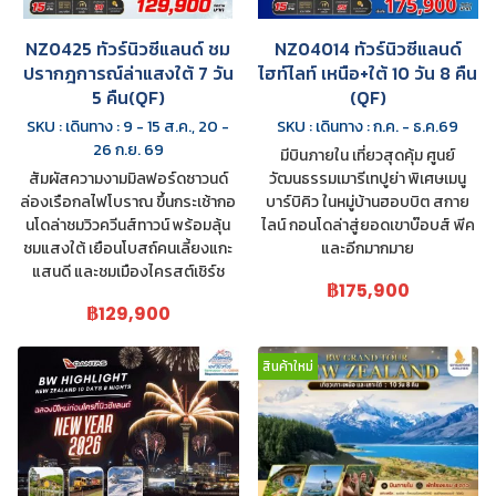
NZ0425 ทัวร์นิวซีแลนด์ ชม
NZ04014 ทัวร์นิวซีแลนด์
ปรากฎการณ์ล่าแสงใต้ 7 วัน
ไฮท์ไลท์ เหนือ+ใต้ 10 วัน 8 คืน
5 คืน(QF)
(QF)
SKU : เดินทาง : 9 - 15 ส.ค., 20 -
SKU : เดินทาง : ก.ค. - ธ.ค.69
26 ก.ย. 69
มีบินภายใน เที่ยวสุดคุ้ม ศูนย์
สัมผัสความงามมิลฟอร์ดซาวนด์
วัฒนธรรมเมารีเทปูย่า พิเศษเมนู
ล่องเรือกลไฟโบราณ ขึ้นกระเช้ากอ
บาร์บิคิว ในหมู่บ้านฮอบบิต สกาย
นโดล่าชมวิวควีนส์ทาวน์ พร้อมลุ้น
ไลน์ กอนโดล่าสู่ยอดเขาบ๊อบส์ พีค
ชมแสงใต้ เยือนโบสถ์คนเลี้ยงแกะ
และอีกมากมาย
แสนดี และชมเมืองไครสต์เชิร์ช
฿175,900
฿129,900
สินค้าใหม่