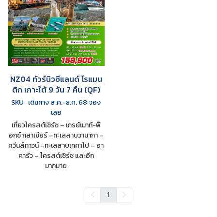
NZ04 ทัวร์นิวซีแลนด์ โรแมน
ติก เกาะใต้ 9 วัน 7 คืน (QF)
SKU : เดินทาง ส.ค.-ธ.ค. 68 จอง
เลย
เที่ยวไครสต์เชิร์ช – เกรย์เมาท์-ฟ๊
อกซ์ กลาเซียร์ –ทะเลสาบวานากา –
ควีนส์ทาวน์ –ทะเลสาบเทคาโป – อา
คารัว – ไครสต์เชิร์ช และอีก
มากมาย
1