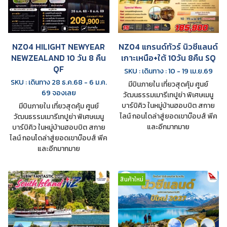
NZ04 HILIGHT NEWYEAR
NZ04 แกรนด์ทัวร์ นิวซีแลนด์
NEWZEALAND 10 วัน 8 คืน
เกาะเหนือ+ใต้ 10วัน 8คืน SQ
QF
SKU : เดินทาง : 10 - 19 เม.ย.69
SKU : เดินทาง 28 ธ.ค.68 - 6 ม.ค.
มีบินภายใน เที่ยวสุดคุ้ม ศูนย์
69 จองเลย
วัฒนธรรมเมารีเทปูย่า พิเศษเมนู
บาร์บิคิว ในหมู่บ้านฮอบบิต สกาย
มีบินภายใน เที่ยวสุดคุ้ม ศูนย์
ไลน์ กอนโดล่าสู่ยอดเขาบ๊อบส์ พีค
วัฒนธรรมเมารีเทปูย่า พิเศษเมนู
และอีกมากมาย
บาร์บิคิว ในหมู่บ้านฮอบบิต สกาย
ไลน์ กอนโดล่าสู่ยอดเขาบ๊อบส์ พีค
และอีกมากมาย
สินค้าใหม่