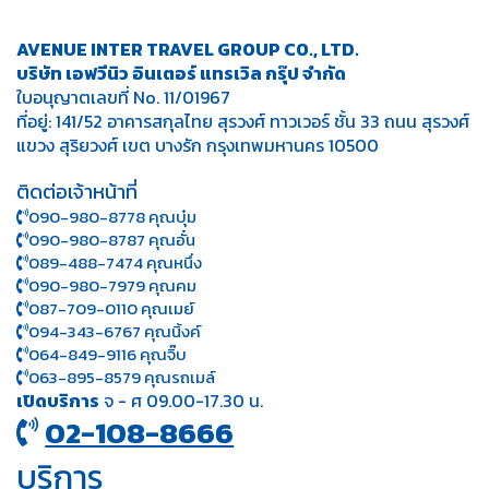
AVENUE INTER TRAVEL GROUP CO., LTD.
บริษัท เอฟวีนิว อินเตอร์ แทรเวิล กรุ๊ป จำกัด
ใบอนุญาตเลขที่ No. 11/01967
ที่อยู่: 141/52 อาคารสกุลไทย สุรวงศ์ ทาวเวอร์ ชั้น 33 ถนน สุรวงศ์
แขวง สุริยวงศ์ เขต บางรัก กรุงเทพมหานคร 10500
ติดต่อเจ้าหน้าที่
090-980-8778 คุณบุ๋ม
090-980-8787 คุณอั๋น
089-488-7474 คุณหนึ่ง
090-980-7979 คุณคม
087-709-0110 คุณเมย์
094-343-6767 คุณนิ้งค์
064-849-9116 คุณจิ๊บ
063-895-8 579
คุณรถเมล์
เปิดบริการ
จ - ศ 09.00-17.30 น.
02-108-8666
บริการ