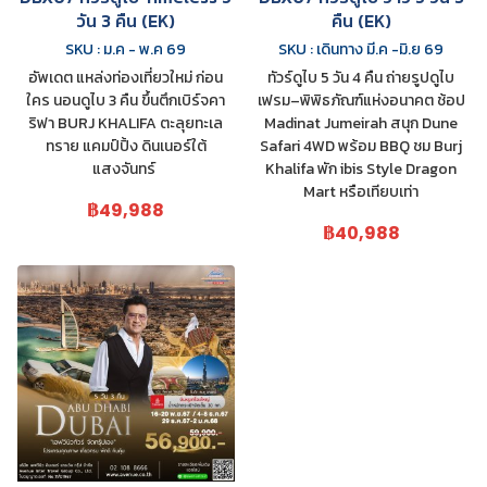
วัน 3 คืน (EK)
คืน (EK)
SKU : ม.ค - พ.ค 69
SKU : เดินทาง มี.ค -มิ.ย 69
อัพเดต แหล่งท่องเที่ยวใหม่ ก่อน
ทัวร์ดูไบ 5 วัน 4 คืน ถ่ายรูปดูไบ
ใคร นอนดูไบ 3 คืน ขึ้นตึกเบิร์จคา
เฟรม–พิพิธภัณฑ์แห่งอนาคต ช้อป
ริฟา BURJ KHALIFA ตะลุยทะเล
Madinat Jumeirah สนุก Dune
ทราย แคมป์ปิ้ง ดินเนอร์ใต้
Safari 4WD พร้อม BBQ ชม Burj
แสงจันทร์
Khalifa พัก ibis Style Dragon
Mart หรือเทียบเท่า
฿49,988
฿40,988