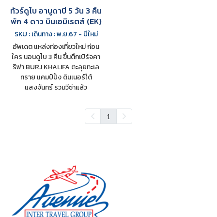
ทัวร์ดูไบ อาบูดาบี 5 วัน 3 คืน
พัก 4 ดาว บินเอมิเรตส์ (EK)
SKU : เดินทาง : พ.ย.67 - ปีใหม่
อัพเดต แหล่งท่องเที่ยวใหม่ ก่อน
ใคร นอนดูไบ 3 คืน ขึ้นตึกเบิร์จคา
ริฟา BURJ KHALIFA ตะลุยทะเล
ทราย แคมป์ปิ้ง ดินเนอร์ใต้
แสงจันทร์ รวมวีซ่าแล้ว
1