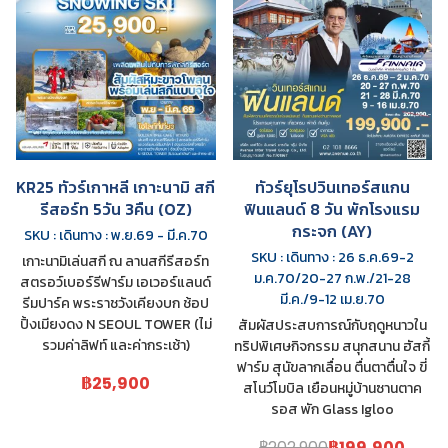
KR25 ทัวร์เกาหลี เกาะนามิ สกี
ทัวร์ยุโรปวินเทอร์สแกน
รีสอร์ท 5วัน 3คืน (OZ)
ฟินแลนด์ 8 วัน พักโรงแรม
กระจก (AY)
SKU : เดินทาง : พ.ย.69 - มี.ค.70
SKU : เดินทาง : 26 ธ.ค.69-2
เกาะนามิเล่นสกี ณ ลานสกีรีสอร์ท
ม.ค.70/20-27 ก.พ./21-28
สตรอว์เบอร์รีฟาร์ม เอเวอร์แลนด์
มี.ค./9-12 เม.ย.70
รีมปาร์ค พระราชวังเคียงบก ช้อป
ปิ้งเมียงดง N SEOUL TOWER (ไม่
สัมผัสประสบการณ์กับฤดูหนาวใน
รวมค่าลิฟท์ และค่ากระเช้า)
ทริปพิเศษกิจกรรม สนุกสนาน ฮัสกี้
ฟาร์ม สุนัขลากเลื่อน ตื่นตาตื่นใจ ขี่
฿25,900
สโนว์โมบิล เยือนหมู่บ้านซานตาค
รอส พัก Glass Igloo
฿202,900
฿199,900