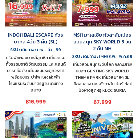
INDO11 BALI ESCAPE ทัวร์
MS11 มาเลเซีย กัวลาลัมเปอร์
บาหลี 4วัน 3 คืน (SL)
สวนสนุก SKY WORLD 3 วัน
2 คืน MH
SKU : เดินทาง : ก.พ - มี.ค. 69
SKU : เดินทาง : (MH) ก.พ.- พ.ค.69
ทริปพักผ่อนบาหลีสุดชิล เที่ยวครบ
ทั้งธรรมชาติ วัฒนธรรม และแลนด์
เที่ยวสวนสนุกระดับโลก กลางสาย
มาร์กชื่อดัง เยี่ยมชมประตูสวรรค์
หมอก GENTING SKY WORLD
พร้อมชมระบำไฟ Kecak พัก
THEME PARK เที่ยวสบายๆ ชม
โรงแรมระดับมาตรฐาน เดินทาง
เมืองหลวง นครกัวลาลัมเปอร์ ช้อป
สบาย
ปิ้งห้างสุดหรู KLCC SURIA
฿16,999
฿7,999