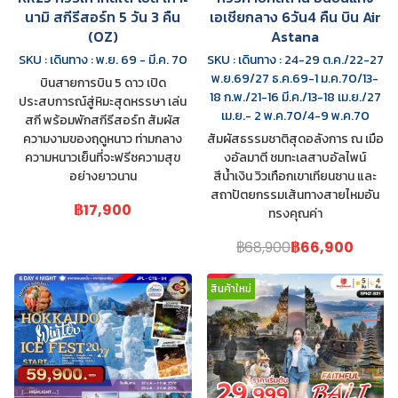
นามิ สกีรีสอร์ท 5 วัน 3 คืน
เอเชียกลาง 6วัน4 คืน บิน Air
(OZ)
Astana
SKU : เดินทาง : พ.ย. 69 - มี.ค. 70
SKU : เดินทาง : 24-29 ต.ค./22-27
พ.ย.69/27 ธ.ค.69-1 ม.ค.70/13-
บินสายการบิน 5 ดาว เปิด
18 ก.พ./21-16 มี.ค./13-18 เม.ย./27
ประสบการณ์สู่หิมะสุดหรรษา เล่น
เม.ย.- 2 พ.ค.70/4-9 พ.ค.70
สกี พร้อมพักสกีรีสอร์ท สัมผัส
ความงามของฤดูหนาว ท่ามกลาง
สัมผัสธรรมชาติสุดอลังการ ณ เมือ
ความหนาวเย็นที่จะฟรีซความสุข
งอัลมาตี ชมทะเลสาบอัลไพน์
อย่างยาวนาน
สีน้ำเงิน วิวเทือกเขาเทียนซาน และ
สถาปัตยกรรมเส้นทางสายไหมอัน
฿17,900
ทรงคุณค่า
฿68,900
฿66,900
สินค้าใหม่