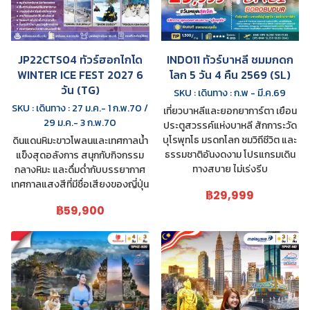
JP22CTS04 ทัวร์ฮอกไกโด
INDO11 ทัวร์บาหลี ชมมกดก
WINTER ICE FEST 2027 6
โลก 5 วัน 4 คืน 2569 (SL)
วัน (TG)
SKU : เดินทาง : ก.พ - มี.ค.69
SKU : เดินทาง : 27 ม.ค.- 1 ก.พ.70 /
เที่ยวบาหลีและยอกยาการ์ตา เยือน
29 ม.ค.- 3 ก.พ.70
ประตูสวรรค์แห่งบาหลี สักการะวัด
บุโรพุทโธ มรดกโลก ชมวิถีชีวิต และ
ดินแดนหิมะขาวโพลนและเทศกาลน้ำ
ธรรมชาติอันงดงาม โปรแกรมเดิน
แข็งสุดอลังการ สนุกกับกิจกรรม
ทางสบาย ไม่เร่งรีบ
กลางหิมะ และดื่มด่ำกับบรรยากาศ
เทศกาลแสงสีที่มีชื่อเสียงของญี่ปุ่น
฿29,999
฿59,900