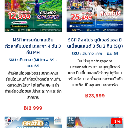
MS11 แกรนด์มาเลเซีย
SG11 สิงคโปร์ ยูนิเวอร์แซล มิ
กัวลาลัมเปอร์ มะละกา 4 วัน 3
นเนี่ยนแลนด์ 3 วัน 2 คืน (SQ)
คืน MH
SKU : เดินทาง : ก.พ - มิ.ย.69
SKU : เดินทาง : (MH) ก.พ.69 -
ใหม่ล่าสุด Singapore
เม.ย.69
Oceanarium สวนสนุกยูนิเวอร์
แซล มินเนี่ยนแลนด์ ถ่ายรูปคู่กับเม
สัมผัสเมืองแห่งธรรมชาติ คาเม
อร์ไลอ้อน และน้ำพุแห่งความมั่งคั่ง
ร่อนไฮแลนด์ เที่ยวน้ำตกอีสกานด้า,
และช็อปปิ้งจุใจถนนออชาร์ด
ตลาดเช้า,ไร่ชา ไฮไลท์พิเศษ!!!! นำ
ท่านล่องเรือชมแม่น้ำมะละกา และอีก
฿23,999
มากมาย
฿12,999
-1%