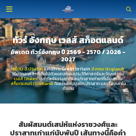
ทัวร์ อังกฤษ เวลส์ สก็อตแลนด์
อัพเดต ทัวร์อังกฤษ ปี 2569 - 2570 / 2026 -
2027
เยือน 3 ประเทศ
แห่งเกาะ Great britain
อังกฤษ (England)
เมืองคลาสสิกที่เต็มไปด้วยเสน่ห์ของประวัติศาสตร์และวัฒนธรรม
เวลส์ (Wales)
ขุมทรัพย์ธรรมชาติและปราสาทเก่าแก่ที่เงียบสงบ
สก็อตแลนด์ (Scotland)
ดินแดนแห่งขุนเขา ปราสาท และเรื่องเล่าใน
ตำนาน
สัมผัสมนต์เสน่ห์แห่งราชวงศ์และ
ปราสาทเก่าแก่นับพันปี เส้นทางนี้คือคำ