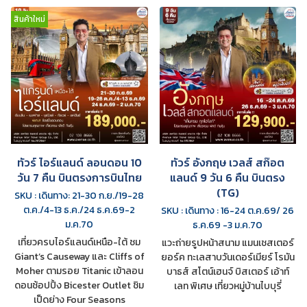
สินค้าใหม่
ทัวร์ ไอร์แลนด์ ลอนดอน 10
ทัวร์ อังกฤษ เวลส์ สก๊อต
วัน 7 คืน บินตรงการบินไทย
แลนด์ 9 วัน 6 คืน บินตรง
(TG)
SKU : เดินทาง: 21-30 ก.ย./19-28
ต.ค./4-13 ธ.ค./24 ธ.ค.69-2
SKU : เดินทาง : 16-24 ต.ค.69/ 26
ม.ค.70
ธ.ค.69 -3 ม.ค.70
เที่ยวครบไอร์แลนด์เหนือ-ใต้ ชม
แวะถ่ายรูปหน้าสนาม แมนเชสเตอร์
Giant’s Causeway และ Cliffs of
ยอร์ค ทะเลสาบวันเดอร์เมียร์ โรมัน
Moher ตามรอย Titanic เข้าลอน
บาธส์ สโตน์เฮนจ์ บิสเตอร์ เอ้าท์
ดอนช้อปปิ้ง Bicester Outlet ชิม
เลท พิเศษ เที่ยวหมู่บ้านไบบุรี่
เป็ดย่าง Four Seasons