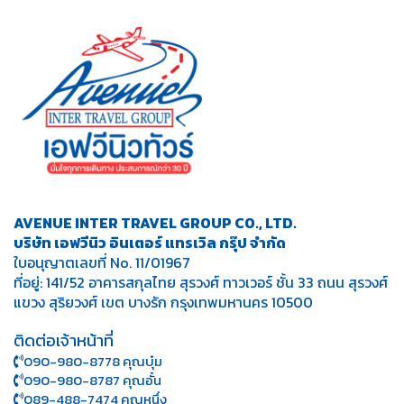
AVENUE INTER TRAVEL GROUP CO., LTD.
บริษัท เอฟวีนิว อินเตอร์ แทรเวิล กรุ๊ป จำกัด
ใบอนุญาตเลขที่ No. 11/01967
ที่อยู่: 141/52 อาคารสกุลไทย สุรวงศ์ ทาวเวอร์ ชั้น 33 ถนน สุรวงศ์
แขวง สุริยวงศ์ เขต บางรัก กรุงเทพมหานคร 10500
ติดต่อเจ้าหน้าที่
090-980-8778 คุณบุ๋ม
090-980-8787 คุณอั๋น
089-488-7474 คุณหนึ่ง