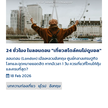
24 ชั่วโมง ในลอนดอน "เที่ยวสไตล์คนไม่ดูบอล"
ลอนดอน (London) เมืองหลวงอังกฤษ ศูนย์กลางเศรษฐกิจ
โลกและจุดหมายยอดฮิต หากมีเวลา 1 วัน ควรเที่ยวที่ไหนให้คุ้ม
และครบที่สุด?
18 Feb 2026
บทความท่องเที่ยว
ยุโรป
อังกฤษ