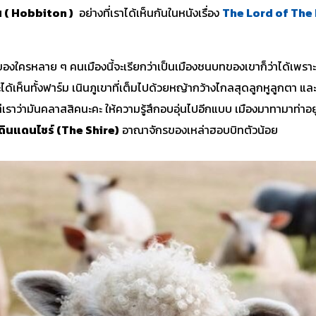
น ( Hobbiton )
อย่างที่เราได้เห็นกันในหนังเรื่อง
The Lord of The
องใครหลาย ๆ คนเมืองนี้จะเรียกว่าเป็นเมืองชนบทของเขาก็ว่าได้เพราะระ
ได้เห็นทั้งฟาร์ม เนินภูเขาที่เต็มไปด้วยหญ้ากว้างไกลสุดลูกหูลูกตา แล
าว่ามันคลาสสิคนะคะ ให้ความรู้สึกอบอุ่นไปอีกแบบ เมืองมาทามาท่าอย
ดินแดนไชร์ (The Shire)
อาณาจักรของเหล่าฮอบบิทตัวน้อย