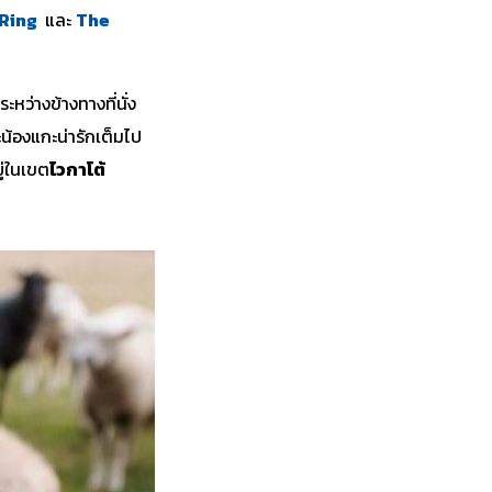
 Ring
และ
The
หว่างข้างทางที่นั่ง
ะน้องแกะน่ารักเต็มไป
ู่ในเขต
ไวกาโต้