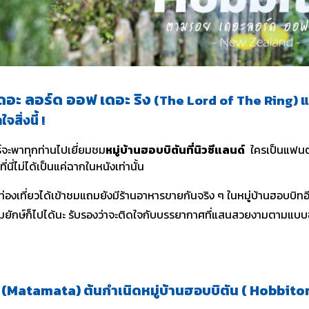
ดอะ ลอร์ด ออฟ เดอะ ริง
(The Lord of The Ring) แ
จสิ่งนี้ !
วร์จะพาทุกท่านไปเยี่ยมชม
หมู่บ้านฮอบบิตันที่นิวซีแลนด์
ใครเป็นแฟนตร
ต่ที่นี่ไม่ได้เป็นแค่ฉากในหนังเท่านั้น
ท่องเที่ยวได้เข้าชมแถมยังมีร้านอาหารขายกันจริง ๆ ในหมู่บ้านฮอบบิทอี
์มยักษ์ก็ไปได้นะ รับรองว่าจะติดใจกับบรรยากาศที่แสนสวยงามตามแบบ
า (Matamata)
ต้นกำเนิดหมู่บ้านฮอบบิตัน ( Hobbit