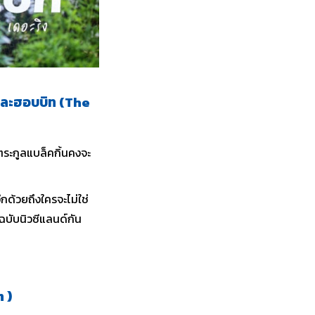
ละ
ฮอบบิท
(
The
ะกูลแบล็คกิ้นคงจะ
กด้วยถึงใครจะไม่ใช่
ฉบับนิวซีแลนด์กัน
on
)