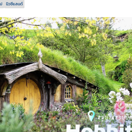
รป
นิวซีแลนด์