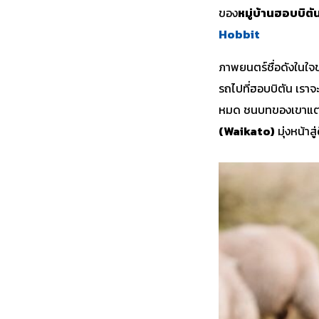
ของ
หมู่บ้านฮอบบิตั
Hobbit
ภาพยนตร์ชื่อดังในใจข
รถไปที่ฮอบบิตัน เราจะ
หมด ชนบทของเขาแต่เร
(Waikato)
มุ่งหน้าสู่