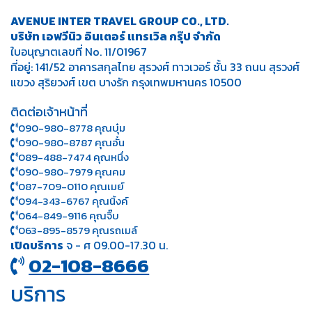
AVENUE INTER TRAVEL GROUP CO., LTD.
บริษัท เอฟวีนิว อินเตอร์ แทรเวิล กรุ๊ป จำกัด
ใบอนุญาตเลขที่ No. 11/01967
ที่อยู่: 141/52 อาคารสกุลไทย สุรวงศ์ ทาวเวอร์ ชั้น 33 ถนน สุรวงศ์
แขวง สุริยวงศ์ เขต บางรัก กรุงเทพมหานคร 10500
ติดต่อเจ้าหน้าที่
090-980-8778 คุณบุ๋ม
090-980-8787 คุณอั๋น
089-488-7474 คุณหนึ่ง
090-980-7979 คุณคม
087-709-0110 คุณเมย์
094-343-6767 คุณนิ้งค์
064-849-9116 คุณจิ๊บ
063-895-8 579
คุณรถเมล์
เปิดบริการ
จ - ศ 09.00-17.30 น.
02-108-8666
บริการ