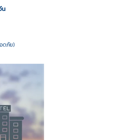
จีน
ลอดภัย)