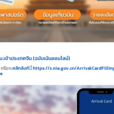
.เข้าประเทศจีน (ฉบับเน้นออนไลน์)
ี้ หรือจะ
คลิกลิงก์
นี้
https://s.nia.gov.cn/ArrivalCardFilli
me