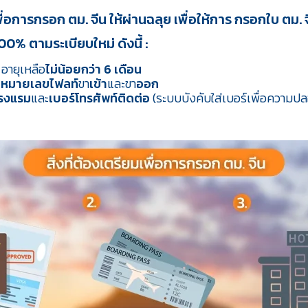
เพื่อการกรอก ตม. จีน ให้ผ่านฉลุย เพื่อให้การ กรอกใบ ตม. 
0% ตามระเบียบใหม่ ดังนี้ :
อายุเหลือ
ไม่น้อยกว่า 6 เดือน
หมายเลขไฟลท์
ขา
เข้า
และขา
ออก
โรงแรม
และ
เบอร์โทรศัพท์ติดต่อ
(ระบบบังคับใส่เบอร์เพื่อความป