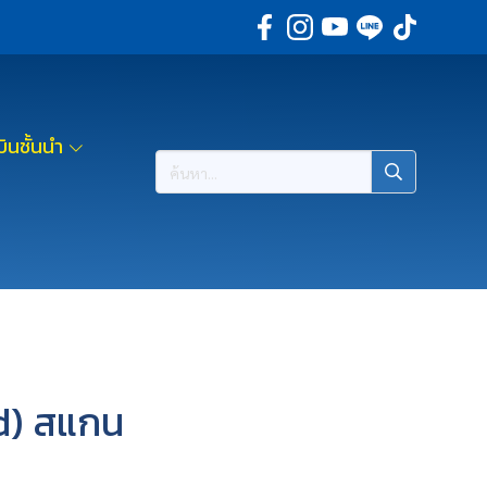
ินชั้นนำ
rd) สแกน