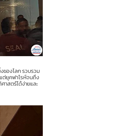
หนึ่งของโลก รวบรวม
แต่ยุคฟาโรห์จนถึง
ติศาสตร์ได้ง่ายและ