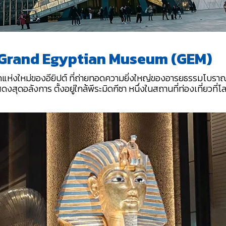
์ Grand Egyptian Museum (GEM)
กแห่งใหม่ของอียิปต์ ที่ถ่ายทอดความยิ่งใหญ่ของอารยธรรมโบร
งสุดอลังการ ตั้งอยู่ใกล้พีระมิดกีซา หนึ่งในสถานที่ท่องเที่ยวที