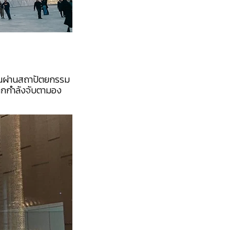
าณผ่านสถาปัตยกรรม
่โลกกำลังจับตามอง