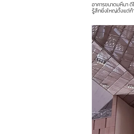
อาคารขนาดมหึมา ดี
รู้สึกยิ่งใหญ่ตั้งแ