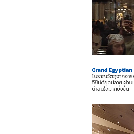
Grand Egyptian
โบราณวัตถุจากอารยธ
อียิปต์ยุคปลาย ผ่าน
น่าสนใจมากยิ่งขึ้น